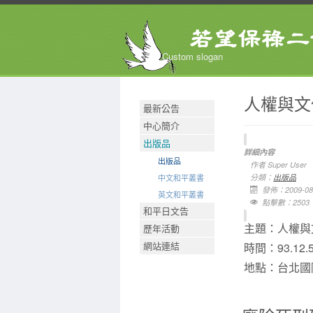
Custom slogan
人權與文
最新公告
中心簡介
出版品
詳細內容
出版品
作者
Super User
中文和平叢書
分類：
出版品
發佈：2009-08
英文和平叢書
點擊數：2503
和平日文告
主題：人權與
歷年活動
網站連結
時間：93.12.5
地點：台北國