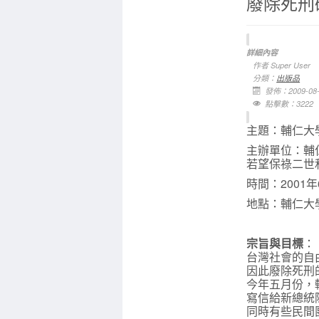
廢除死刑
詳細內容
作者
Super User
分類：
出版品
發佈：2009-08-
點擊數：3222
主題：輔仁大
主辦單位：輔
若望保祿二世
時間：2001年
地點：輔仁大
宗旨與目標
：
台灣社會的自
因此廢除死刑
今年五月份，
寫信給新總統
同時有些民間