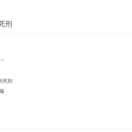
死刑
12
對死刑
 編