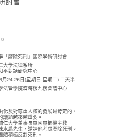
研討會
13
學「廢除死刑」國際學術研討會
仁大學法律系所
和平對話研究中心
6月24-26日(星期日-星期二) 二天半
學法管學院濟時樓九樓會議中心
由化及對尊重人權的發展是肯定的，
的議題越來越重要。
輔仁大學董事長單國璽樞機主教
陳水扁先生，邀請他考慮廢除死刑。
團體積極反對死刑。