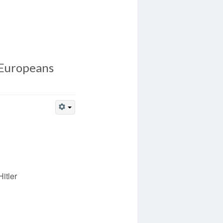
 Europeans
itler