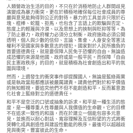
人類營政治生活的目的，不只在於消極地防止人群間歧見
演變成為暴力衝突，更在於積極地確保每位社會成員的尊
嚴與意見能夠得到公正的對待。暴力的工具並非只限於石
塊、棍棒、蛇籠、拒馬，也包含了言語上的欺騙與否定、
態度上的輕蔑與冷漠、以及思想上的挾制與貶抑等等。為
了防止暴力，政府權力必須分立制衡，政府施政必須公開
透明，個人與少數的信仰、言論、集會、人身安全等憲法
權利不受國家與多數意志的侵犯。國家對於人民所擔負的
首要道德責任，就是要保障人民免于恐懼的自由。無論造
成恐懼的來源是他國、政府或是一般平民。而保障「自由
民主憲政秩序」的目的，就是積極為社會創造出和平的氛
圍與環境。
然而，上週發生的衝突事件卻提醒國人，無論是藍綠兩黨
或是執政當局都應該被嚴厲譴責。譴責他們對於和平價值
的無知輕視，要追究他們不但不能創造和平，反而蓄意激
化社會上藍綠對立的道德責任。
和平不是空泛的口號或抽象的訴求。和平是一種生活的態
度，是一種尊重人性尊嚴與人我價值的生命觀。它的目標
不在追求一致性的和諧，而在於建立一個能包容多元意
見，並進而以耐心對話、寬容理解及互信盼望的方式將衝
突轉化成具創造性與建設性動能的秩序。最後可以超越歧
見與衝突，豐富彼此的生命。