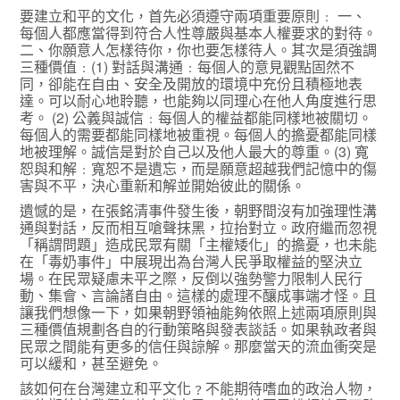
要建立和平的文化，首先必須遵守兩項重要原則﹕ 一、
每個人都應當得到符合人性尊嚴與基本人權要求的對待。
二、你願意人怎樣待你，你也要怎樣待人。其次是須強調
三種價值﹕(1) 對話與溝通﹕每個人的意見觀點固然不
同，卻能在自由、安全及開放的環境中充份且積極地表
達。可以耐心地聆聽，也能夠以同理心在他人角度進行思
考。 (2) 公義與誠信﹕每個人的權益都能同樣地被關切。
每個人的需要都能同樣地被重視。每個人的擔憂都能同樣
地被理解。誠信是對於自己以及他人最大的尊重。(3) 寬
恕與和解﹕寬恕不是遺忘，而是願意超越我們記憶中的傷
害與不平，決心重新和解並開始彼此的關係。
遺憾的是，在張銘清事件發生後，朝野間沒有加強理性溝
通與對話，反而相互嗆聲抹黑，拉抬對立。政府繼而忽視
「稱謂問題」造成民眾有關「主權矮化」的擔憂，也未能
在「毒奶事件」中展現出為台灣人民爭取權益的堅決立
場。在民眾疑慮未平之際，反倒以強勢警力限制人民行
動、集會、言論諸自由。這樣的處理不釀成事端才怪。且
讓我們想像一下，如果朝野領袖能夠依照上述兩項原則與
三種價值規劃各自的行動策略與發表談話。如果執政者與
民眾之間能有更多的信任與諒解。那麼當天的流血衝突是
可以緩和，甚至避免。
該如何在台灣建立和平文化﹖不能期待嗜血的政治人物，