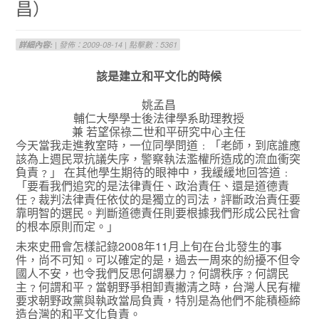
昌）
詳細內容:
| 發佈：2009-08-14 | 點擊數：5361
該
是建立和平文化的時候
姚孟昌
輔仁大學學士後法律學系助理教授
兼 若望保祿二世和平研究中心主任
今天當我走進教室時，一位同學問道﹕「老師，到底誰應
該為上週民眾抗議失序，警察執法濫權所造成的流血衝突
負責﹖」 在其他學生期待的眼神中，我緩緩地回答道﹕
「要看我們追究的是法律責任、政治責任、還是道德責
任﹖裁判法律責任依仗的是獨立的司法，評斷政治責任要
靠明智的選民。判斷道德責任則要根據我們形成公民社會
的根本原則而定。」
未來史冊會怎樣記錄2008年11月上旬在台北發生的事
件，尚不可知。可以確定的是，過去一周來的紛擾不但令
國人不安，也令我們反思何謂暴力﹖何謂秩序﹖何謂民
主﹖何謂和平﹖當朝野爭相卸責撇清之時，台灣人民有權
要求朝野政黨與執政當局負責，特別是為他們不能積極締
造台灣的和平文化負責。