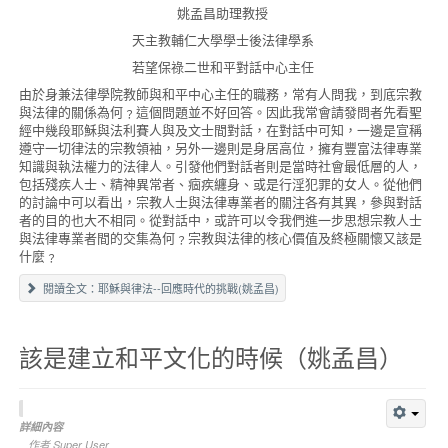
姚
孟昌助理
教授
天主教輔仁大學學士後法律學系
若望保祿二世和平對話中心主任
由於身兼法律學院教師與和平中心主任的職務，常有人問我，到底宗教
與法律的關係為何﹖這個問題並不好回答。因此我常會請發問者先看聖
經中幾段耶穌與法利賽人與及文士間對話，在對話中可知，一邊是宣稱
遵守一切律法的宗教領袖，另外一邊則是身居高位，擁有豐富法律專業
知識與執法權力的法律人。引發他們對話者則是當時社會最低層的人，
包括殘疾人士、精神異常者、痼疾纏身、或是行淫犯罪的女人。從他們
的討論中可以看出，宗教人士與法律專業者的關注各有其異，參與對話
者的目的也大不相同。從對話中，或許可以令我們進一步思想宗教人士
與法律專業者間的交集為何﹖宗教與法律的核心價值及終極關懷又該是
什麼﹖
閱讀全文：耶穌與律法--回應時代的挑戰(姚孟昌)
該是建立和平文化的時候（姚孟昌）
詳細內容
作者
Super User