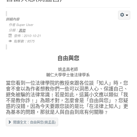
詳細內容
作者
Super User
分類：
其他
發佈：2010-10-21
點擊數：8575
自由與您
姚孟昌老師
輔仁大學學士後法律學系
當您看到一位法律學院的教授來跟各位談「知人」時，您
會不會以為作者想教你們一些可以洞悉人心、保護自己、
避免被騙的法律常識﹗若是如此，這篇小文應以類似「我
不是教你詐﹗」為題才對，怎麼會是「自由與您」﹖您疑
惑的沒錯，因為今天要跟您談的是比「在法律上知人」更
為基本的問題，那就是人與自由到底有何關聯﹖
閱讀全文：自由與您(姚孟昌)