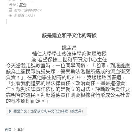
分類：
其他
發佈：2009-08-14
點擊數：5361
該
是建立和平文化的時候
姚孟昌
輔仁大學學士後法律學系助理教授
兼 若望保祿二世和平研究中心主任
今天當我走進教室時，一位同學問道﹕「老師，到底誰應
該為上週民眾抗議失序，警察執法濫權所造成的流血衝突
負責﹖」 在其他學生期待的眼神中，我緩緩地回答道﹕
「要看我們追究的是法律責任、政治責任、還是道德責
任﹖裁判法律責任依仗的是獨立的司法，評斷政治責任要
靠明智的選民。判斷道德責任則要根據我們形成公民社會
的根本原則而定。」
閱讀全文：該是建立和平文化的時候（姚孟昌）
首頁
其他