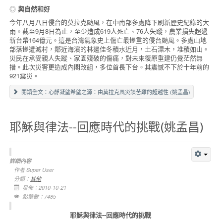
◎
與自然和好
今年八月八日侵台的莫拉克颱風，在中南部多處降下刷新歷史紀錄的大
雨。截至9月8日為止，至少造成619人死亡、76人失蹤，農業損失超過
新台幣164億元。這是台灣氣象史上傷亡最慘重的侵台颱風。多處山地
部落慘遭滅村，鄰近海濱的林邊佳冬積水近月，土石漂木，堆積如山。
災民在承受親人失蹤、家園殘破的傷痛，對未來復原重建仍覺茫然無
措。此次災害更造成內閣改組，多位首長下台。其震憾不下於十年前的
921震災。
閱讀全文：心靜凝望希望之源：由莫拉克風災談苦難的超越性 (姚孟昌)
耶穌與律法--回應時代的挑戰(姚孟昌)
詳細內容
作者
Super User
分類：
其他
發佈：2010-10-21
點擊數：7485
耶穌與律法--回應時代的挑戰