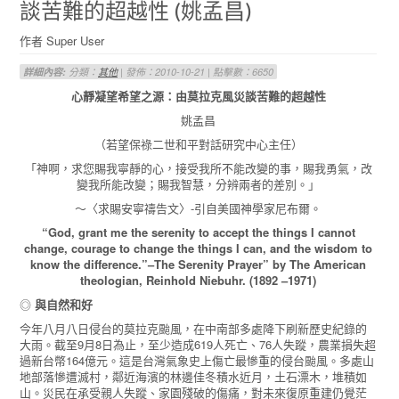
談苦難的超越性 (姚孟昌)
作者 Super User
詳細內容:
分類：
其他
| 發佈：2010-10-21 | 點擊數：6650
心靜凝望希望之源：由莫拉克風災談苦難的超越性
姚孟昌
（若望保祿二世和平對話研究中心主任）
「神啊，求您賜我寧靜的心，接受我所不能改變的事，賜我勇氣，改
變我所能改變；賜我智慧，分辨兩者的差別。」
～〈求賜安寧禱告文〉-引自美國神學家尼布爾。
“God, grant me the serenity to accept the things I cannot
change, courage to change the things I can, and the wisdom to
know the difference.”–The Serenity Prayer” by The American
theologian, Reinhold Niebuhr. (1892 –1971)
◎
與自然和好
今年八月八日侵台的莫拉克颱風，在中南部多處降下刷新歷史紀錄的
大雨。截至9月8日為止，至少造成619人死亡、76人失蹤，農業損失超
過新台幣164億元。這是台灣氣象史上傷亡最慘重的侵台颱風。多處山
地部落慘遭滅村，鄰近海濱的林邊佳冬積水近月，土石漂木，堆積如
山。災民在承受親人失蹤、家園殘破的傷痛，對未來復原重建仍覺茫