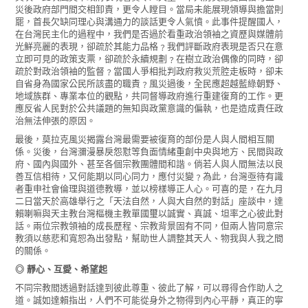
災後政府部門間交相卸責，更令人瞠目。當局未能展現領導與擔當則
罷，首長欠缺同理心與溝通力的談話更令人氣憤。此事件提醒國人，
在台灣民主化的過程中，我們是否過於看重政治領袖之資歷與媒體前
光鮮亮麗的表現，卻疏於其能力品格﹖我們評斷政府表現是否只在意
立即可見的政策支票，卻疏於永續規劃﹖在樹立政治偶像的同時，卻
疏於對政治領袖的監督﹖當國人爭相批判政府救災荒腔走板時，卻未
自省身為國家公民所該盡的職責﹖風災過後，全民應超越藍綠朝野、
地域族群、專業本位的觀點，共同督導政府進行重建復育的工作。更
應反省人民對於公共議題的無知與政黨意識的偏執，也是造成責任政
治無法伸張的原因。
最後，莫拉克風災揭露台灣最需要被復育的部份是人與人間相互關
係。災後，台灣瀰漫暴戾怨懟等負面情緒重創中央與地方、民間與政
府、國內與國外、甚至各個宗教團體間和諧。倘若人與人間無法以良
善互信相待，又何能期以同心同力，應付災變﹖為此，台灣亟待有識
者重申社會倫理與道德教導，並以榜樣導正人心。可喜的是，在九月
二日當天於高雄舉行之「天法自然，人與大自然的對話」座談中，達
賴喇嘛與天主教台灣樞機主教單國璽以誠實、真誠、坦率之心彼此對
話。兩位宗教領袖的成長歷程、宗教背景固有不同，但兩人皆同意宗
教須以慈悲和寬恕為出發點，幫助世人調整其天人、物我與人我之間
的關係。
◎ 靜心、互愛、希望起
不同宗教間透過對話達到彼此尊重、彼此了解，可以尋得合作助人之
道。誠如達賴指出，人們不可能從身外之物得到內心平靜，真正的寧