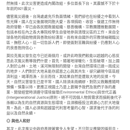
然無措。此次災害更造成內閣改組，多位首長下台。其震憾不下於十
年前的921震災。
儘管風災過後，台灣處處充斥負面情緒，我們卻也在紛擾之中看到人
性光輝。國人在災後展現同胞大愛，各項捐助、收容、復建工作無待
政府發動，早已由各民間救援組織、慈善機構、宗教團體推動展開。
包括本校在內之各大專院校學生自發地參與清理災區的工作。來自全
球各地的捐助物資與善款紛紛湧至，尚有來自國外的宗教領袖親臨災
區，撫慰人心。這一切告訴人們，即使面對苦難與紛擾，仍應對人心
的良善抱持信心。
莫拉克風災發生迄今已近兩個月，或許此時我們較能以超越的心態反
思此次風災教導我們什麼﹖首先，隨著地球暖化，生態破壞，加上國
人對於山林、土地、溪河無限制的開發，台灣自然環境已達一雨成災
的地步。人們對於大地未能存感恩之心與其共生，卻只顧現今區區經
濟利益，竭澤而漁、旦旦而伐，其結果自然是遭致大地的反撲。今
天，自然災害發生已是平常，國人除須未雨綢繆，對防災救難應隨時
預備，慎重以待。更應正視國土乃是上蒼賜予我們及我們子孫的產
業、開發經營時須遵守環境倫理(Environmental Ethics)與世代正義
(Intergenerational Justice)原則。絕不可因個人物質需求而損耗後代子
孫賴以為生的自然資源與生態環境，且須積極投注資源心力於大地復
育。為此，國人必須有超越當代利害考量的心智，謀求後代子孫的利
益以及自然永續。
◎ 與他人和好
其次，此次風災中政府表現著實令人失望。不只防災應變因循苟且，