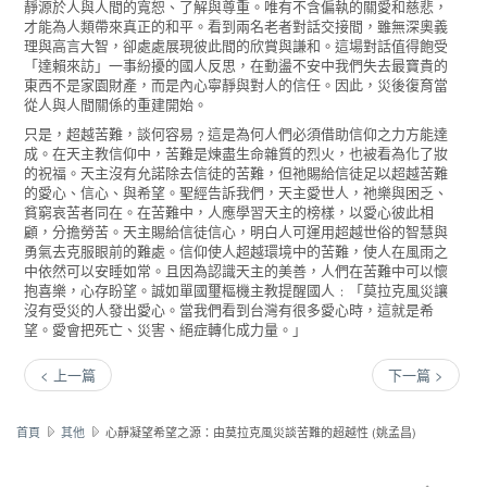
靜源於人與人間的寬恕、了解與尊重。唯有不含偏執的關愛和慈悲，
才能為人類帶來真正的和平。看到兩名老者對話交接間，雖無深奧義
理與高言大智，卻處處展現彼此間的欣賞與謙和。這場對話值得飽受
「達賴來訪」一事紛擾的國人反思，在動盪不安中我們失去最寶貴的
東西不是家園財產，而是內心寧靜與對人的信任。因此，災後復育當
從人與人間關係的重建開始。
只是，超越苦難，談何容易﹖這是為何人們必須借助信仰之力方能達
成。在天主教信仰中，苦難是煉盡生命雜質的烈火，也被看為化了妝
的祝福。天主沒有允諾除去信徒的苦難，但祂賜給信徒足以超越苦難
的愛心、信心、與希望。聖經告訴我們，天主愛世人，祂樂與困乏、
貧窮哀苦者同在。在苦難中，人應學習天主的榜樣，以愛心彼此相
顧，分擔勞苦。天主賜給信徒信心，明白人可運用超越世俗的智慧與
勇氣去克服眼前的難處。信仰使人超越環境中的苦難，使人在風雨之
中依然可以安睡如常。且因為認識天主的美善，人們在苦難中可以懷
抱喜樂，心存盼望。誠如單國璽樞機主教提醒國人﹕「莫拉克風災讓
沒有受災的人發出愛心。當我們看到台灣有很多愛心時，這就是希
望。愛會把死亡、災害、絕症轉化成力量。」
< 上一篇
下一篇 >
首頁
其他
心靜凝望希望之源：由莫拉克風災談苦難的超越性 (姚孟昌)