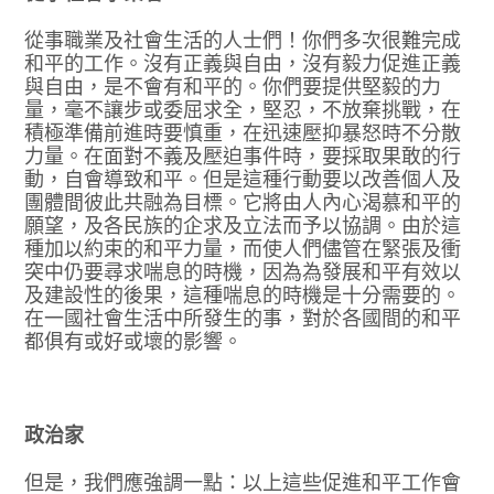
從事職業及社會生活的人士們！你們多次很難完成
和平的工作。沒有正義與自由，沒有毅力促進正義
與自由，是不會有和平的。你們要提供堅毅的力
量，毫不讓步或委屈求全，堅忍，不放棄挑戰，在
積極準備前進時要慎重，在迅速壓抑暴怒時不分散
力量。在面對不義及壓迫事件時，要採取果敢的行
動，自會導致和平。但是這種行動要以改善個人及
團體間彼此共融為目標。它將由人內心渴慕和平的
願望，及各民族的企求及立法而予以協調。由於這
種加以約束的和平力量，而使人們儘管在緊張及衝
突中仍要尋求喘息的時機，因為為發展和平有效以
及建設性的後果，這種喘息的時機是十分需要的。
在一國社會生活中所發生的事，對於各國間的和平
都俱有或好或壞的影響。
政治家
但是，我們應強調一點：以上這些促進和平工作會