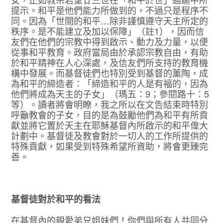
提示。和平是他們能力所做到的，不過只是程序不
同。因為「世間的和平…除非謹慎遵守天主所定的
秩序。是不能建立及加以保障」（註1），因而信
友們在他們的宗教中得到啟示、動力及力量，以便
從事和平教育。政府當局由於承認宗教自由，有助
於和平精神在人心深處，及信友們所支持的教育機
構中發展。而基督徒們也特別受到基督的薰陶，成
為和平的締造者：「締造和平的人是有福的，因為
他們將成為天主的子女」（瑪五：9；參閱路十：5
等）。讀者將會明瞭，我之所以在文告結束時特別
呼籲教會的子女，目的是為鼓勵他們為和平有所貢
獻並將它置於天主在耶穌基督內所啟示的和平偉大
計劃中。基督徒及教會對於一切人的工作所提供的
特殊貢獻，如果受到特殊希望所資助，將會更臻完
善。
基督徒對於和平的看法
在基督內的親愛弟兄姐妹們！你們與所有人共同分