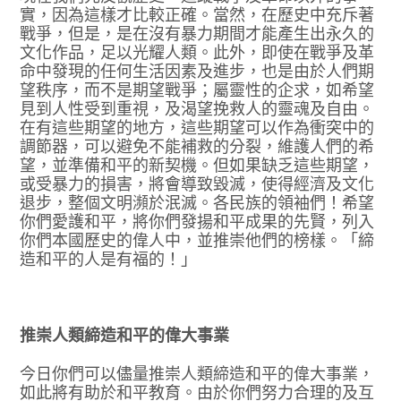
實，因為這樣才比較正確。當然，在歷史中充斥著
戰爭，但是，是在沒有暴力期間才能產生出永久的
文化作品，足以光耀人類。此外，即使在戰爭及革
命中發現的任何生活因素及進步，也是由於人們期
望秩序，而不是期望戰爭；屬靈性的企求，如希望
見到人性受到重視，及渴望挽救人的靈魂及自由。
在有這些期望的地方，這些期望可以作為衝突中的
調節器，可以避免不能補救的分裂，維護人們的希
望，並準備和平的新契機。但如果缺乏這些期望，
或受暴力的損害，將會導致毀滅，使得經濟及文化
退步，整個文明瀕於泯滅。各民族的領袖們！希望
你們愛護和平，將你們發揚和平成果的先賢，列入
你們本國歷史的偉人中，並推崇他們的榜樣。「締
造和平的人是有福的！」
推崇人類締造和平的偉大事業
今日你們可以儘量推崇人類締造和平的偉大事業，
如此將有助於和平教育。由於你們努力合理的及互