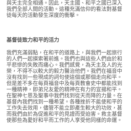
與天主完全相通。因此，天主國、和平之國已深入
我們全部人間的活動。這種充滿信仰的看法對基督
徒每天的活動發生深度的衝擊。
基督徒致力和平的活力
我們充滿弱點，在和平的道路上，與我們一起旅行
的人們一起摸索著前進。我們也與這些人們由於和
平悲慘的失敗而痛心。我們感覺，為天主及人的光
榮，不得不以較大的毅力醫治他們。我們在福音中
沒有找到一些現成的詞句使這個或那個走向和平。
但是差不多在每頁福音中及每頁教會史中都能找到
一種精神，即弟兄友愛的精神在有力的宣揚和平。
在聖神七恩及聖事中我們找到從天而降的力量。在
基督內我們找到一種希望。各種挫折不能使和平的
工作失去效用，儘管不能立即產生較大的功效，甚
而我們由於為促進和平的見證而受迫害。救主基督
使那些為愛好和平而工作的人享受他同樣的命運。