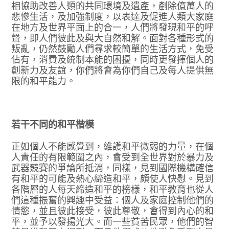
相協助改善人類的共同環境及遺產，剷除億萬人的
悲慘生活，及加強制度，以表達及促進人類大家庭
在地方及世界平面上的合一，人們將發現和平的呼
聲，即人們彼此及與大自然和解。面對各種形式的
叛亂，仍然鼓勵人們尋求較簡單的生活方式，免受
佔有，消費及統制本能的困擾，同時更發揮個人的
創新力及友誼，你們將會為你們自己及每人提供無
限的和平能力。
若干不同的和平楷模
正如個人不能感覺到，維護和平微弱的力量，在個
人責任的有限範圍之內，會受到全世界對於暴力及
武器競賽的爭論所抵消，同樣，見到國際機構確信
有和平的可能及熱心締造和平，頗使人快慰。見到
各階層的人每天締造和平的榜樣，和平教育也從人
們這種振奮的興趣中受益：個人及家庭控制他們的
情慾，並且彼此接受，彼此尊敬，會得到內心的和
平，並予以發揚光大。而一些貧苦民眾，他們的智