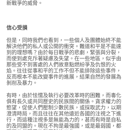
新戰爭的威脅。
信心受損
但是，同時我們也看到，一些個人及團體始終不能
解決他們的私人或公開的衝突。難道和平是不能達
到的理想嗎？由於每日戰爭的悲劇，緊張與分裂，
而使到處充斥著疑慮及失望。在一些地區，似乎由
那些受不到害處的人們故意點燃紛爭及仇恨的火
焰。往往從事和平的工作不但不能排除這些事件，
反而根本不能改變事件的進展，結果自然的發展為
剝削及暴力。
有時，由於怯懦及執行必要改革時的困難，而毒化
俱有長久或共同歷史的民族間的關係。貪求權力的
慾望，促使人們壓制少數民族，或採取武力，以期
澄清時局，而且往往在其他遠近各國的注視之下進
行，而這種注視多是無能為力的，甚而有時是自私
的及同盟的。現在不拘是最強國，或是最弱國，都