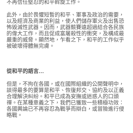
不再信任堅忍的和平斡旋工作。
此外，由於畏懼短暫的和平、軍事及政治的需要，
以及經濟及商業的利益，使人們儲存軍火及出售恐
怖毀滅性武器。因而，武器競賽遠超過結合各民族
的偉大工作，而且促成富屠殺性的衝突，及構成最
嚴重的威脅。顯然地，乍看之下，和平的工作似乎
被破壞得體無完膚。
從和平的語言…
但是，不拘在各國，或在國際組織的公開聲明中，
談得最多的要算是和平、恢復邦交、協約及以正義
合理解決糾紛。和平已成為安撫或迷惑人的口頭
禪。在某種意義之下，我們已獲致一些積極功效：
各國輿論已不再容忍為戰爭而辯白，或冒險進行侵
略戰。