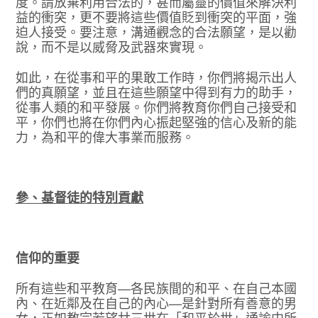
度。請放棄利用合法的，甚而屬靈的價值來解決利
益的衝突，更不要將這些價值貶到衝突的平面，強
迫人接受。要注意，溝通觀念的合法願望，是以勸
說，而不是以威脅及武器來實現。
如此，在從事和平的果敢工作時，你們將揭示出人
們的真願望，並且在這些願望中得到有力的助手，
從事人類的和平發展。你們將教育你們自己接受和
平，你們也將在你們內心振起堅強的信心及新的能
力，為和平的偉大事業而服務。
參、基督徒的特別貢獻
信仰的重要
所有這些和平教育—各民族間的和平、在自己本國
內、在近鄰及在自己的內心—是針對所有善意的男
女，正如教宗若望廿三世在「和平於世」通諭中所