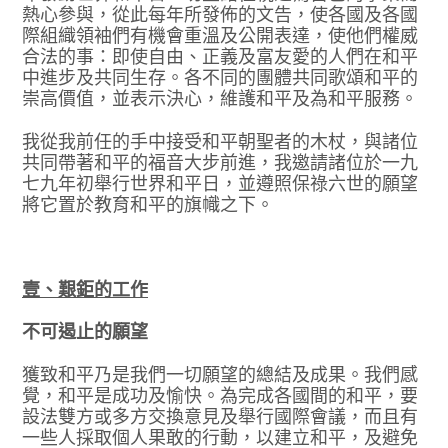
熱心參與，從此每年所發佈的文告，使各國及各國
際組織領袖們有機會重溫及公開表達，使他們權威
合法的事：即使自由、正義及富友愛的人們在和平
中進步及共同生存。各不同的團體共同歌頌和平的
崇高價值，並表示決心，維護和平及為和平服務。
我從我前任的手中接受和平朝聖者的木杖，與諸位
共同帶著和平的福音大步前進，我邀請諸位於一九
七九年初舉行世界和平日，並遵照保祿六世的願望
將它置於教育和平的旗幟之下。
壹、艱鉅的工作
不可遏止的願望
獲致和平乃是我們一切願望的總結及成果。我們感
覺，和平是成功及愉快。為完成各國間的和平，要
設法雙方或多方交換意見及舉行國際會議，而且有
一些人採取個人果敢的行動，以建立和平，及避免