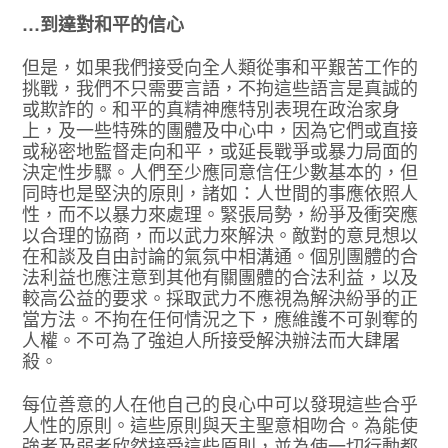
…到達對和平的信心
但是，如果我們接受向全人類從事和平艱苦工作的
挑戰，我們不只需要言語，不拘這些語言是真誠的
或欺詐的。和平的真精神應特別表現在政治家身
上，及一些特殊的團體及中心中，因為它們或直接
或秘密地監督走向和平，或延長戰爭或暴力局面的
決定性步驟。人們至少應同意信任少數基本的，但
同時也是堅決的原則，諸如：人世間的事應依照人
性，而不以暴力來處理。緊張局勢，紛爭及衝突應
以合理的協商，而以武力來解決。敵對的意見想以
在和談及自由討論的氣氛中相溝通。個別團體的合
法利益也應注意到其他有關團體的合法利益，以及
較高公益的要求。採取武力不應視為解決紛爭的正
當方法。不拘在任何情況之下，應維護不可剝奪的
人權。不可為了強迫人所接受解決辦法而大肆屠
殺。
每位善意的人在他自己的良心中可以發現這些合乎
人性的原則。這些原則與天主聖意相吻合。為能使
強者及弱者欣然接受這些原則，並為使一切行動都