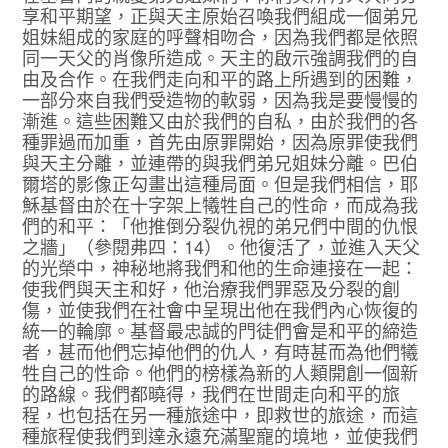
享和平期望，正與天主原始召喚我們組成一個弟兄
姐妹組成的家庭的呼聲相吻合，因為我們都是依照
同一天父的肖像所造成。天主的啟示強調我們的自
由及合作。在我們走向和平的路上所遇到的困難，
一部分來自我們受造物的軟弱，因為我是要慢慢的
漸進。這些困難又由於我們的自私，由於我們的各
種罪過而加重，首先由原罪開始，因為原罪使我們
與天主分離，並連帶的與我們弟兄姐妹分離。巴伯
爾塔的影像正勾畫出這種局面。但是我們相信，耶
穌基督由於在十字架上犧牲自己的性命，而成為我
們的和平：「他推倒分裂仇視的弟兄們中間的仇恨
之牆」（參閱弗四：14）。他復活了，並進入天父
的光榮中，神秘地將我們和他的生命連接在一起：
使我們與天主和好，他治療我們罪惡及分裂的創
傷，並使我們在社會中呈現出他在我們內心恢復的
統一的輪廓。基督最忠誠的門徒們會是和平的締造
者，甚而他們忘掉他們的仇人，有時甚而為他們犧
牲自己的性命。他們的榜樣為新的人類開創一個新
的路線。我們都曉得，我們在世間走向和平的旅
程，也包括在另一種旅途中，即救世的旅途，而這
種旅程使我們到達永遠充滿聖寵的境地，並使我們