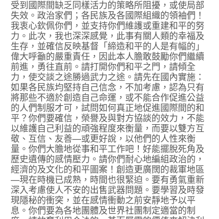
受到國際間缺乏同樣活力的策略所阻擾，或使局部
失效。政治家們；各民族及各國際組織的領袖們！
我衷心欽佩你們，並支持你們維護或重建和平的努
力。此次，我也深深感覺，此事有關人類的幸福及
生存，並確信反映基督「締造和平的人是有幅的」
偉大呼籲的嚴重責任，因此本人膽敢鼓勵你們繼續
前進，勇往直前。請打開你們和平之門，請傾全
力，使交談之途勝過武力之途。請先在國內實施：
如果各民族均堅持自己信念，不加考慮，認為只有
將那些不適於創造自己命運，或不能合作促進公益
的人們制服才可，試問如何真正地促進國際間的和
平？你們要確信，榮譽及與對方協談的效力，不能
以維護自己利益的頑強程度來衡量，而要以雙方互
敬、互信、友善—或更好說，以他們的人性來衡
量。你們大膽地從事和平工作吧！好能擺脫死角及
歷史遺傳的感情壓力。請你們耐心地編組政治的，
經濟的及文化的和平圖案！創造更廣闊的裁軍地區
—現在時機已成熟，時間也很緊迫。要有勇氣重新
深入考慮使人不安的出售武器問題。要學習及時發
現隱秘的衝突，並在感情衝動之前安靜地予以平
息。你們要為各地團體及世界社團制定適當的制