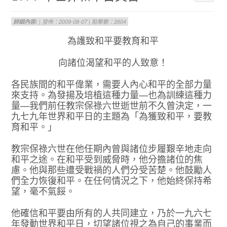
詳細內容:
| 發佈：2009-08-07 | 點擊數：2604
為護致和平要教育和平
向諸位渴望和平的人致意！
各民族間的和平偉業，需要人內心和平的全部力量
來支持。為發揚及培植這種力量—也為訓練這種力
量—我們前任教宗保祿六世逝世前不久曾決定，一
九七九年世界和平日的主題為「為獲致和平，要教
育和平。」
教宗保祿六世在他任期內曾與諸位步履艱辛地走向
和平之途。在和平受到威脅時，他分擔諸位的焦
慮。他與那些遭受戰禍的人們分受苦楚。他鼓勵人
們全力恢復和平。在任何情況之下，他始終保持希
望，毫不氣餒。
他確信和平要由所有的人共同建立，乃於一九六七
年發動世界和平日，切望諸位視之為自己的事業而