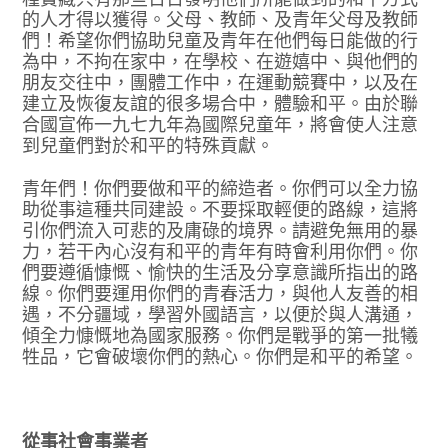
的人才得以獲得。父母、教師、及青年父母及教師
們！希望你們協助兒童及青年在他們每日能做的行
為中，不拘在家中，在學校、在遊嬉中、與他們的
朋友交往中，團體工作中，在運動競賽中，以及在
建立及恢復友誼的很多場合中，體驗和平。由於聯
合國宣佈一九七九年為國際兒童年，將會使人注意
到兒童們對於和平的特殊貢獻。
青年們！你們要做和平的締造者。你們可以全力協
助從事這種共同建設。不要採取輕便的路線，這將
引你們流入可悲的及庸碌的境界。請避免無用的暴
力，若干內心沒有和平的青年有時會利用你們。你
們要遵循慷慨、愉快的生活及分享意識所指出的路
線。你們要運用你們的青春活力，與他人友善的相
遇，不分疆域，學習外國語言，以便於與人溝通，
傾全力慷慨地為國家服務。你們是戰爭的第一批犧
牲品，它會破壞你們的熱心。你們是和平的希望。
從事社會事業者