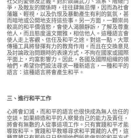
社交的愛德及正義。對於談論武力、派系、階級鬥
爭，及敵友的關係時，往往肆無忌憚，因而為社會
藩籬、輕視，以及仇恨及暴動產生有利的氣氛，甚
而暗地或公開地支持這些事。另一方面，一顆崇尚
較高的和平價值慾，會使人渴願靜訴，了解及尊重
他人，而且態度溫文爾雅，相信他人。這種語言會
使人走上客觀、信任及和平之途。對這一點，大眾
傳播工具將發揮有力的教育作用。而且在交換意見
及討論政治問題時的表達方式，不拘在國家或國際
平面上，均富影響力。因此，各國及國際組織的領
袖們，希望你們設法尋求一種新語言，一種和平的
語言：這種語言將會產生和平。
三、進行和平工作
心將會幻滅，而和平的語言也很快成為無人信任的
空談。如果締造和平的人察覺自己的能力及責任，
將會有無數的人從事這項工作。只有實踐和平才能
導致和平。實踐和平教導尋求和平寶藏的人們，這
種寶藏只有那些日日發明他們所能做到的和平方式