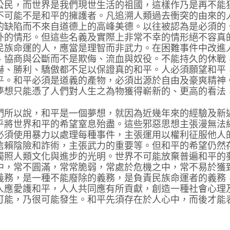
公民，而世界是我們現世生活的祖國，這樣作乃是再不能
不可能不是和平的擁護者。凡追溯人類過去衝突的由來的
的缺陷而不來自道德上的高峰美德。以往被認為是必須的
外的情形。但這些名義及實際上非常不幸的情形絕不容真
民族命運的人，應當是理智而非武力。在困難事件中改進
、協商與公斷而不是欺侮、流血與奴役。不能持久的休戰
嚇、勝利、驕傲都不足以保證真的和平。人必須願望和平
平。和平必須是道義的產物，必須出源於自由及豪爽精神
夢想只能憑了人們對人生之為物獲得嶄新的、更高的看法
們所以說，和平是一個夢想，就因為近幾年來的經驗及新
乎將世界和平的希望窒息殆盡。這些邪惡思想主張漫無法
必須使用暴力以處理每種事件，主張運用以權利征服他人
信賴陰險和詐術，主張武力的重要等。但和平的希望仍然
燭照人類文化與進步的光明。世界不可能放棄普遍和平的
中，常不圓滿，常常脆弱，常處於危機之中，常不易於獲
義務，是一種不能廢除的義務，是負責民族命運者的義務
人應愛護和平，人人共同應有所貢獻，創造一種社會心理
可能，乃很可能發生。和平先須存在於人心中，而後才能