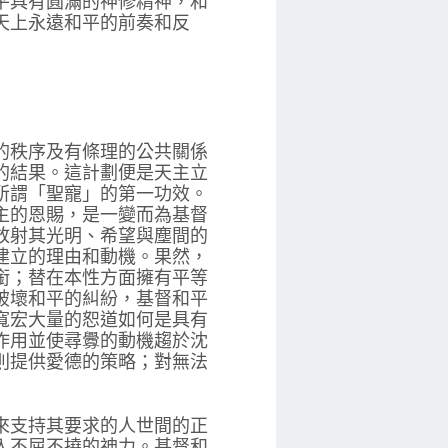
平具有圓滿的神修精神，和
天上永遠和平的前奏和反
的秩序及有條理的公共關係
的結果。這計劃便是天主立
所謂「聖寵」的第一功效。
主的恩賜，是一變而為基督
放射其光明、希望與塵間的
建立的理由和動機。果然，
銜；替在本性方面擁有平等
破壞和平的糾紛，基督和平
寬宏大量的恕道如何是具有
作用並使尋釁的動機趨於沈
則提供愛德的策略；對無法
來支持其要求的人世間的正
入不屈不撓的神力。基督和