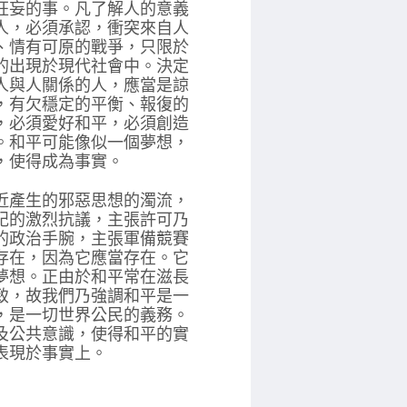
狂妄的事。凡了解人的意義
人，必須承認，衝突來自人
、情有可原的戰爭，只限於
的出現於現代社會中。決定
人與人關係的人，應當是諒
，有欠穩定的平衡、報復的
，必須愛好和平，必須創造
。和平可能像似一個夢想，
，使得成為事實。
近產生的邪惡思想的濁流，
紀的激烈抗議，主張許可乃
的政治手腕，主張軍備競賽
存在，因為它應當存在。它
夢想。正由於和平常在滋長
致，故我們乃強調和平是一
，是一切世界公民的義務。
及公共意識，使得和平的實
表現於事實上。