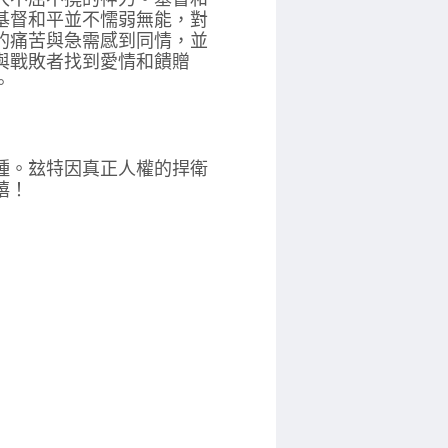
基督和平並不懦弱無能，對
的痛苦與急需感到同情，並
與戰敗者找到愛情和饋贈
。
種。玆特因真正人權的捍衛
禧！