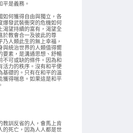
和平是義務。
國如何獲得自由與獨立，各
度爆發武裝衝突的危機如何
上渴望持續的富有，渴望全
進於教會合一及彼此的尊
平乃人類此生的無上幸福，
身與統治世界的人類值得嚮
的要素，是溝通思想、舒暢
前不可或缺的條件。因為和
有活力的秩序。沒有和平便
為基礎的。只有在和平的溫
能獲得喘息。如果這是和平
。
的教訓反省的人，會馬上肯
人的死亡，因為人人都是世