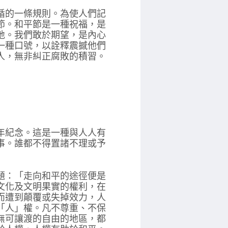
循的一條規則。為使人們記
節。和平節是一種祝福，是
地。我們敢於期望，是內心
一種口號，以詮釋震撼他們
人，無非糾正腐敗的積習。
年紀念。這是一種與人人有
事。誰都不得置諸不理或予
題：「走向和平的途徑便是
文化及文明果實的權利，在
而遭到顛覆或失掉效力，人
「人」權。凡不尊重、不保
無可讓渡的自由的地區，都