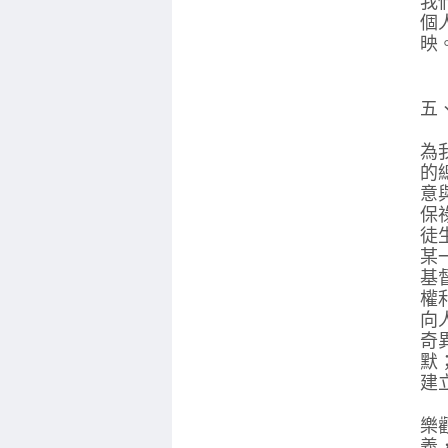
我
個
映
五
為
的
意
保
徒
某
基
權
向
奇
默
建
樂
義