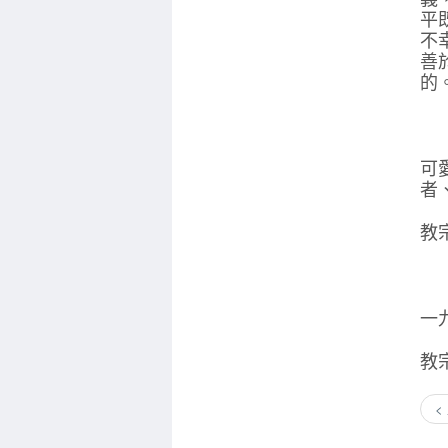
平
不
善
的
可
者
教
一
教
<