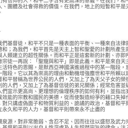
們有信仰的人，和平二字含有更高深的意義。在我們，和
人、團體及社會得救的價值。在我們，地上的短暫和平是
。
、
我們基督徒，和平不只是一種表面的平衡、一種來自法律
總和；為我們，和平首先是天主上智和聖愛的計劃所產生
與人類建立的超性關係。而和平正是這套新的計劃、亦即
祿宗徒一再說：「聖寵與和平」即是此義。和平是來自天
生活特色的恩賜，是默西亞神國演進過程中的某一階段，
一階段。它以其為崇高的理由和動機增強塵世和平所賴以
督和平替稱為世界公民的人們，又加上了為天父子女的榮
利的人們，又加上了為基督信徒的弟兄關係；經常危害並
人們宣示更高尚、更理想的倫理秩序的如何有利，並指出
異效能的宗教和國民的美德，從而使製造紛爭的藉口失掉
；對只講虛偽面子和物質利益的、詭譎的政治，基督和平
立永久和平的人力，基督和平則帶來永不止盡的
觀泉源，對非常脆弱、含忍不足、因而往往以盛怒及武力
，基督和平則以出自人性深處及人生超然宗旨的律令，注