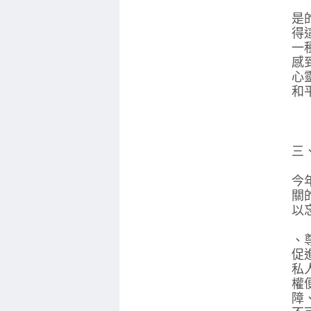
是
得
一
感
心
和
三
今
關
以
、
促
私
權
障