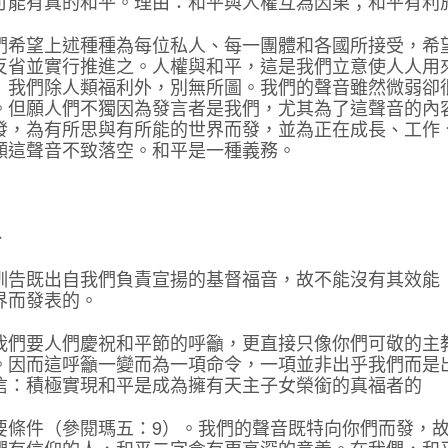
可能有真的和平。理由：和平與人權互為因果；和平有利
們希望上述種種為每位私人、每一團體和各國所接受，希
反省並實行推進之。人權與和平，這是我們立意使人人用
！我們除人類福利外，別無所圖。我們的聲音雖然微弱卻
。但願人們不獨因為發言者是我們，尤其為了這聲音的內
發，為有所思與有所能的世界而發，並為正在成長、工作
願這聲音不致落空。和平是一種義務。
、
訓告既出自我們負責宣揚的基督福音，故不能沒有其效能
界而發表的。
我們要人們慶祝和平節的呼籲，更直接只像你們可敬的主
。因而這呼籲一變而為一項命令，一項並非出乎我們而是
信：積極實現和平是成為擁有天主子女榮銜的真福者的
要條件（參閱瑪五：9）。我們的聲音既特向你們而發，