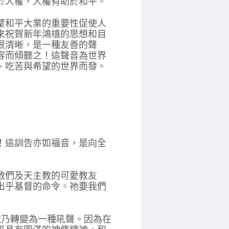
於人權，人權有助於和平。
望和平大業的重要性促使人
來祝賀新年鴻禧的思想和目
很清晰，是一種友善的聲
容而傾聽之！這聲音為世界
、吃苦與希望的世界而發。
！這訓告亦如福音，是向全
教們及天主教的可愛教友
出乎基督的命令。祂要我們
故乃轉變為一種吼聲。因為在