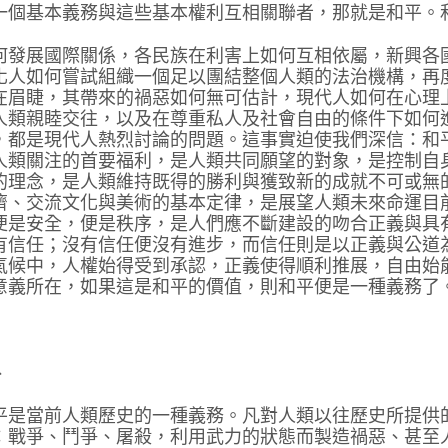
一個基本義務與這些基本權利互相關聯者，那就是和平。
何發展國際關係，各民族在利害上如何互相依屬，新興各
化人如何嘗試組織一個足以團結整個人類的法治機構，再
在眉睫，其帶來的禍惡如何無可估計，現代人如何在心理
人類親睦交往，以及在尊重私人及社會自由的條件下如何
，都是現代人熱烈討論的問題。這事實迫使我們深信：和
人類關注的首要福利，是人類共同願望的對象，是控制自
的理念，是人類維持既得的勝利與獲致新的成就不可或無
濟、交流文化與美術的基本定律，是展望人類未來命運目
便是安全，便是秩序，是人們應不斷建設的吻合正義與具
有信任；沒有信任便沒有進步，而信任則是以正義與公道
氣候中，人權始得受到承認，正義使得順利推展，自由始
意義所在，如果這是和平的價值，則和平便是一種義務了
、
平是當前人類歷史的一種義務。凡對人類以往歷史所提供
：戰爭、鬥爭、屠殺，利用武力的狀態而製造禍惡、甚至