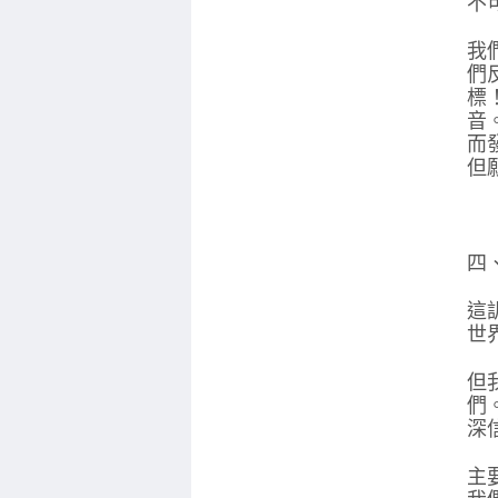
不
我
們
標
音
而
但
四
這
世
但
們
深
主