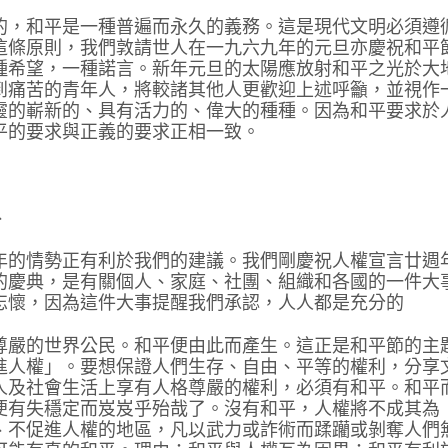
的，和平是一種普遍而永久的義務。這是現代文明必須遵
這條原則，我們敦請世人在一九六九年的元旦亦慶祝和平
種希望，一種諾言。新年元旦的太陽應放射和平之光於大
到痛苦的青年人，將較諸其他人更歡迎上述呼籲，並視作
靈的嶄新的、具有活力的、偉大的種種。因為和平要求於
平的要求與正義的要求正相一致。
、
年的情勢正有利於我們的建議。我們剛慶祝人權宣言廿週
的慶典，是有關個人、家庭、社團、組織和各國的一件大
忘懷，因為這件大事提醒我們承認，人人都是充分的
尊嚴的世界公民。和平便由此而產生。這正是和平節的主
進人權」。要想保證人們生存、自由、平等的權利，分享
人及社會生活上享有人格尊嚴的權利，必須有和平。和平
便有失穩定而岌岌乎殆哉了。沒有和平，人權將不成其為
、不促進人權的地區，凡以武力或詐術而蹂躪或剝奪人們