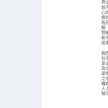
界
就
心
例
各
解
恫
和
這
我
似
至
及
是
之
種
人
現