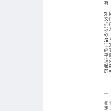
有
如
文
迫
球
敬
是
往
經
平
沒
暖
的
二
和
定