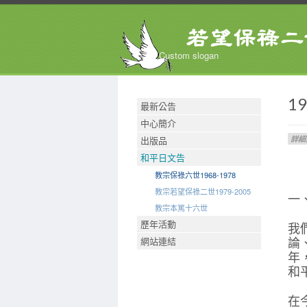
Custom slogan
1
最新公告
中心簡介
出版品
詳細
和平日文告
教宗保祿六世1968-1978
教宗若望保祿二世1979-2005
一
教宗本篤十六世
歷年活動
我
論
網站連結
年
和
在