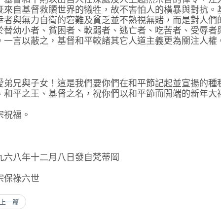
既來自基督救贖世界的犧牲，故不害怕人的橫暴與對抗。
幸者與無力自衛的窘難及貧乏並不熟視無賭，而是對人們
於替幼小者、貧困者、軟弱者、逃亡者、吃苦者、受辱者
。一言以蔽之，基督和平較諸其它人道主義更為關注人權
愛弟兄與子女！這是我們要你們在和平節記起並宣揚的種
、和平之王、基督之名，祝你們以和平節而開端的新年大
宗祝福。
九六八年十二月八日發自梵蒂岡
宗保祿六世
 上一篇