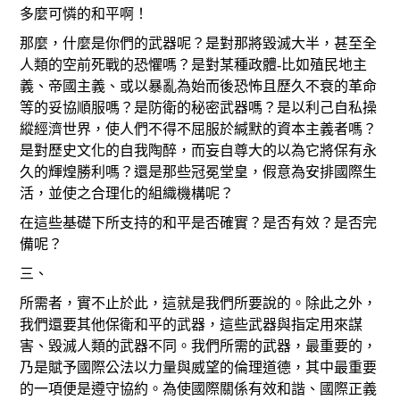
多麼可憐的和平啊！
那麼，什麼是你們的武器呢？是對那將毀滅大半，甚至全
人類的空前死戰的恐懼嗎？是對某種政體-比如殖民地主
義、帝國主義、或以暴亂為始而後恐怖且歷久不衰的革命
等的妥協順服嗎？是防衛的秘密武器嗎？是以利己自私操
縱經濟世界，使人們不得不屈服於緘默的資本主義者嗎？
是對歷史文化的自我陶醉，而妄自尊大的以為它將保有永
久的輝煌勝利嗎？還是那些冠冕堂皇，假意為安排國際生
活，並使之合理化的組織機構呢？
在這些基礎下所支持的和平是否確實？是否有效？是否完
備呢？
三、
所需者，實不止於此，這就是我們所要說的。除此之外，
我們還要其他保衛和平的武器，這些武器與指定用來謀
害、毀滅人類的武器不同。我們所需的武器，最重要的，
乃是賦予國際公法以力量與威望的倫理道德，其中最重要
的一項便是遵守協約。為使國際關係有效和諧、國際正義