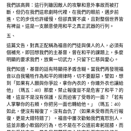
我們該高興：這行列雖因敵人的攻擊和意外事故而被打
斷，但仍在我們這悲劇時代裡，在我們的眼前，邁步前
進，它的步伐也許緩慢，但卻真實不虞，且對整個世界皆
有裨益。這是一支願意使用和平之真正武器的行列。
五、
這篇文告，對真正配稱為福音的門徒與僕人的人，必須有
個補充，即回想我們的主基督，曾在和平的課題上，多麼
明顯的要求我們，放棄一切武力，只留下仁慈與愛心。
我們知道，基督的話有時顯得矛盾含糊。當我們再發現福
音以自我犧牲作為和平的規律時，切不要厭惡，譬如，想
到「如果有人願與你爭訟，拿你內衣的，你連外衣也讓給
他」（瑪五：40）那麼，禁止報復豈不是危害了和平？的
確，這豈不是沒有保護，反而迫害了受辱的一面？「若有
人掌擊你的右頰，你把另一面也轉給他。」（瑪五：40）
如此，便沒有報復了，沒有血仇了（如果未受辱而先行報
復，更是大錯特錯了）。福音中屢次勸勉我們寬恕別人，
這並非膽小軟弱的行為，也不是在不公道前卑躬屈膝，而