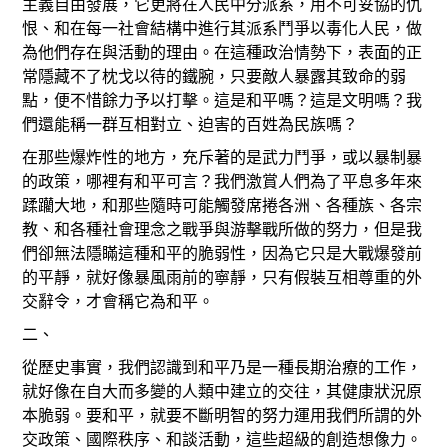
主義自由發展，它更將在人民中分派系，用不可妥協的仇
恨、和在每一社會結構中進行其派系鬥爭以毒化人民，做
為他們存在與活動的理由。在這種政治情勢下，表面的正
常隱藏不了枕戈以待的鐵腕，只要敵人暴露其致命的弱
點，便不惜餘力予以打擊。這是和平嗎？這是文明嗎？我
們還能稱一群互相對立、迫害的百姓為民族嗎？
在那些爆炸性的地方，充斥著的是武力鬥爭，或以暴制暴
的政策，哪裡有和平可言？我們激賞人們為了平息多年來
蹂躪大地，和那些隨時可能觸發席捲各洲、各種族、各宗
教、和各種社會理念之戰爭與游擊戰所做的努力，但是我
們卻無法隱瞞這種和平的脆弱性，因為它只是大戰爆發前
的平靜，就好像暴風雨前的寧靜，只有假裝互相尊重的外
交辭令，才會稱它為和平。
二、
從歷史事實，我們認識到和平乃是一種長期治療的工作，
就好像在自大而多變的人類中建立的交往，其健康狀況原
本脆弱。要和平，就要不斷明智的努力運用我們所謂的外
交政策、國際秩序、和談活動，這些超級的創造想像力。