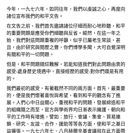
今年，一九七六年，如同往年，我們以虔誠之心，再度向
諸位宣布我們的和平文告。
在文告之前，我們首先邀請諸位仔細而耐心地聆聽，和平
的重要問題是應受你們細聽與反省。縱然，在這一年之
始，我們對這問題重複的呼籲，似乎已屬老生常談，甚
且，由於研究與閱歷之豐，你們博學多聞，大可自覺深明
有關和平的一切問題。
但是，和平問題錯綜難解，若能知道我們對此問題由衷的
感受-處身歷史境遇中，直接經歷的感受-對你們還是有用
的。
我們最初的感受，有著截然不同的兩方面。首先，最重要
的，便是我們懷著喜悅與希望，看到和平的觀念有了進
展。人們心中日益關心、重視和平的問題，發展締造和平
的組織隨之而至，官方與學術界均日漸表示擁護，朝向和
平的工作時有增進，譬如：旅行、會議、集會、貿易連
鎖、研究、友誼、合作、援助等等各方面，使和平之基日
益擴張。一九七六年七、八月赫爾辛基會議就在此方面帶