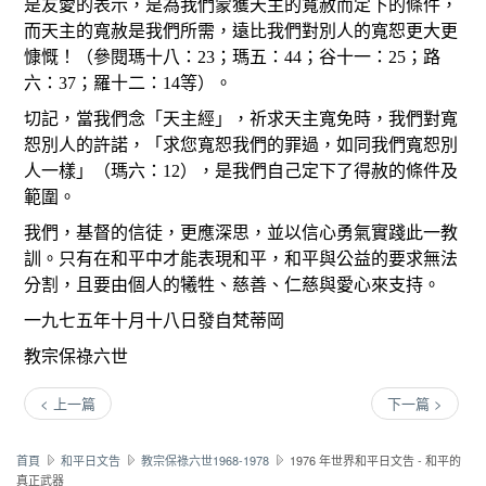
是友愛的表示，是為我們蒙獲天主的寬赦而定下的條件，
而天主的寬赦是我們所需，遠比我們對別人的寬恕更大更
慷慨！（參閱瑪十八：23；瑪五：44；谷十一：25；路
六：37；羅十二：14等）。
切記，當我們念「天主經」，祈求天主寬免時，我們對寬
恕別人的許諾，「求您寬恕我們的罪過，如同我們寬恕別
人一樣」（瑪六：12），是我們自己定下了得赦的條件及
範圍。
我們，基督的信徒，更應深思，並以信心勇氣實踐此一教
訓。只有在和平中才能表現和平，和平與公益的要求無法
分割，且要由個人的犧牲、慈善、仁慈與愛心來支持。
一九七五年十月十八日發自梵蒂岡
教宗保祿六世
< 上一篇
下一篇 >
首頁
和平日文告
教宗保祿六世1968-1978
1976 年世界和平日文告 - 和平的
真正武器