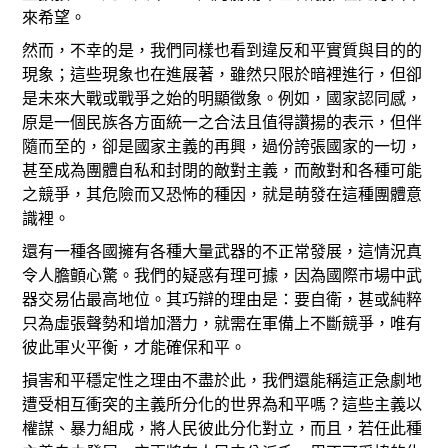
來希望。
然而，不幸的是，我們同樣也看到違反和平實質與目的的
現象；這些現象也在進展著，雖然只限於暗裡進行，但卻
是未來大戰或戰爭之始的明顯徵象。例如，國家認同感，
原是一個民族各方面統一之合法且值得讚揚的表示，但伴
隨而至的，卻是國家主義的再興，過份誇張國家的一切，
甚至成為團體自私和封閉的敵對主義，而敵對和各種可能
之競爭，其危險而又恐怖的種因，就是萌發在這種團體意
識裡。
還有一種各國擁有各種大量武器的不正常發展，這情況真
令人膽顫心驚。我們的疑惑有理可據，因為國際市場中武
器交易佔最高地位。其巧辯的理由是：要自衛，甚或純粹
只為虛張聲勢和增加潛力，就需在軍備上不斷競爭，唯有
彼此軍火平衡，才能確保和平。
損害和平穩定性之理由不盡於此，我們還能稱這正急劇地
遭受相互衝突的主義所分化的世界為和平嗎？這些主義以
權謀、暴力組成，將人民彼此分化對立，而且，若任此種