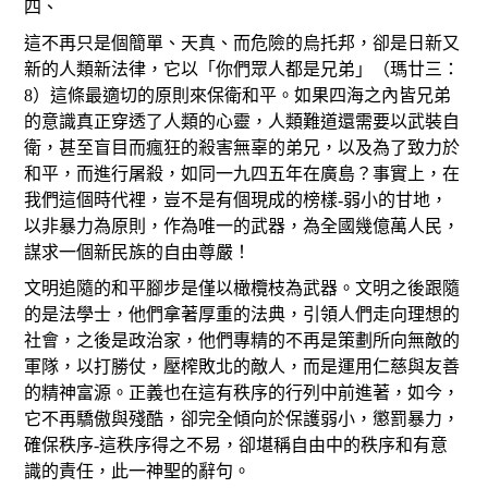
四、
這不再只是個簡單、天真、而危險的烏托邦，卻是日新又
新的人類新法律，它以「你們眾人都是兄弟」（瑪廿三：
8）這條最適切的原則來保衛和平。如果四海之內皆兄弟
的意識真正穿透了人類的心靈，人類難道還需要以武裝自
衛，甚至盲目而瘋狂的殺害無辜的弟兄，以及為了致力於
和平，而進行屠殺，如同一九四五年在廣島？事實上，在
我們這個時代裡，豈不是有個現成的榜樣-弱小的甘地，
以非暴力為原則，作為唯一的武器，為全國幾億萬人民，
謀求一個新民族的自由尊嚴！
文明追隨的和平腳步是僅以橄欖枝為武器。文明之後跟隨
的是法學士，他們拿著厚重的法典，引領人們走向理想的
社會，之後是政治家，他們專精的不再是策劃所向無敵的
軍隊，以打勝仗，壓榨敗北的敵人，而是運用仁慈與友善
的精神富源。正義也在這有秩序的行列中前進著，如今，
它不再驕傲與殘酷，卻完全傾向於保護弱小，懲罰暴力，
確保秩序-這秩序得之不易，卻堪稱自由中的秩序和有意
識的責任，此一神聖的辭句。