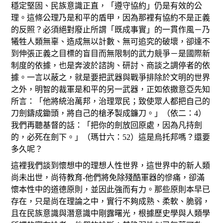
穩定堅固、民族意識正直，「遵守協約」仍是有效的公
理。這條公理乃是和平的盾甲，因為那裡有協約不是正義
的反照？必須絕對廢止所謂「既成事實」的一貫作風－乃
犧牲人類無辜、造成無以計數、無可追究的破壞，卻達不
到伸張正義之目標的盲目而無限制的武力競爭－是國際新
制度的依據，也是奔波於諮詢、研討、商談之調停者的依
據。一言以蔽之，就是要把武器與戰爭排除於文明的世界
之外，明智的裁軍是和平的另一武器，正如依撒意亞先知
所言：「他將統治萬邦，治理眾民；致使眾人都把自己的
刀劍鑄成鋤頭，將自己的槍矛製成鐮刀。」（依二：4）
我們再聽基督的話：「把你的劍放回原處，因為凡持劍
的，必死在劍下。」（瑪廿六：52）這是烏托邦嗎？還要
多久呢？
這裡我們談到懷想中的理想人性世界，這世界中的新人類
尚未出世，尚待教育-他們將免除殘酷軍器的慘痛，卻滿
懷本性中的道德原則，並因此強而有力。那些原則本早已
存在，只是尚在理論之中，實行不夠成熟、柔軟、脆弱，
且在民族意識與潛意識中剛露曙光，根據歷史學與人類學