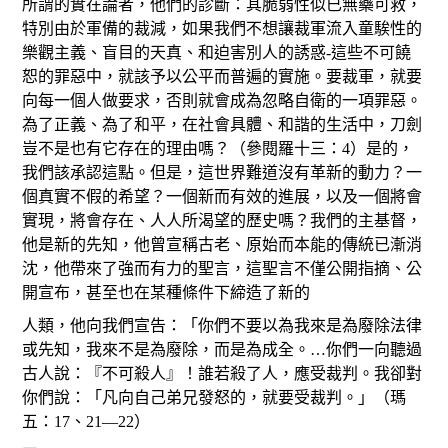
所謂的實在論者，他們的診斷：其脆弱性似已無藥可救，
特別由於軍備的裁減，如果我們不想讓裁軍流入童騃性的
樂觀主義、盲目的天真、和迫害別人的誘惑-這些不可饒
恕的罪惡中，就該予以公平而普遍的實施。要裁軍，就要
向每一個人做要求，否則就會成為忽略自衛的一項罪惡。
為了正義、為了和平，在社會具體、和諧的生活中，刀劍
豈不是也有它存在的理由嗎？（參閱羅十三：4）是的，
我們該承認這點。但是，這世界難道沒有革新的動力？一
個真實不假的希望？一個新而有效的進展，以及一個將會
實現，將會存在、人人所渴望的歷史嗎？我們的主基督，
他是新的先知，他曾宣稱古老、原始而本能的傳統已漸消
沈，他帶來了強而有力的聖言，這聖言不僅公開指摘、公
開宣布，甚至也在某種條件下締造了新的
人類，他向我們宣告：「你們不要以為我來是為廢除法律
或先知，我來不是為廢除，而是為成全。…你們一向聽過
古人說：『不可殺人』！誰若殺了人，應受裁判。我卻對
你們說：「凡向自己弟兄發怒的，就要受裁判。」（瑪
五：17、21—22）