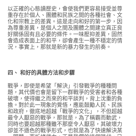
以正確的心態讀歷史，會使我們更容易接受並尊
重存在於個人、團體和民族之間的各種社會、文
化和宗教上的差異。這是走向和好的第一步，因
為尊重差異，是個人之間及團體之間建立真正良
好關係固有且必要的條件。一味壓抑差異，固然
會造成表面上的和平，卻會產生一種不穩定的情
況，事實上，那就是新的暴力發生的前奏。
四、 和好的具體方法和步驟
戰爭，即使是希望「解決」引發戰爭的種種問
題，其代價也會是留下一群戰爭的受害者和各種
破壞，使得繼之而來的和平談判，背上沈重的負
擔。對於此一現象的覺悟，應能鼓勵人民、民族
和政府，徹底地超越「戰爭的文化」，不但超越
最令人厭惡的戰爭，那就是，為了稱霸而動武，
同時也要超越那種雖不那麼令人厭惡，其破壞力
卻並不遜色的戰爭形式，也就是為了快速解決某