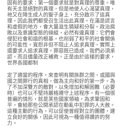
固有的要求：第一個要求就是對真理的尊重。唯
有天主是絕對的真理，但是祂使人心渴望真理，
祂又在降生成人的聖子身上，充分啟示了這真
理，因此我們都受召生活出此真理。在滿是謊言
和虛假的地方，會大量滋生猜疑和分裂。政治腐
敗以及意識型態的操縱，必然有違真理：它們會
侵犯社會和諧的根基，也削弱了和平的社會關係
的可能性。寬恕非但不阻止人追求真理，實際上
還要求人追求真理。罪惡既已造成，我們必須承
認，而且儘量改正補救。正是由於這樣的要求，
世界各國都制
定了適當的程序，來查明有關族群之間，或國與
國之間罪行的真相，做為主向和好的第一步。為
了不加深雙方的敵對，以免增加和解困難（必要
時）也可以不堅持嚴格遵守上述程序。有一個很
普遍的情形，就是某些國家領袖，為求鞏固和
平，會給那些公開承認在動亂中犯罪的人大赦。
這種主動的行為，可以促使曾經對立的團體，建
立良好的關係，因此可視為一種值得讚許的努
力。