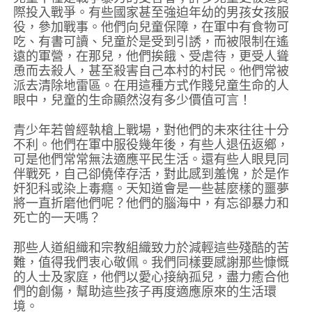
際投入戰爭。有些國家甚至強迫年幼的男孩女孩服
役，參加戰事。他們向兒童保障，在軍中有食物可
吃、有書可讀、兒童於是受到引誘，而被限制在遙
遠的軍營，在那兒，他們挨餓、受虐待，更受人聳
恿而去殺人，甚至殺害自己本村的村民。他們常被
派去清除地雷區。在用這種方式作賤兒童生命的人
眼中，兒童的生命顯然沒有多少價值可言！
青少年若曾經執槍上戰場，對他們的未來往往十分
不利。他們在軍中服役幾年後，有些人退伍返鄉，
可是他們常常無法適應平民生活。還有些人眼見同
伴戰死，自己卻僥倖存活，對此感到羞愧，於是作
奸犯科或染上毒癮。天知道會是一些甚麼樣的噩夢
將一直折磨他們呢？他們的腦海中，有忘卻暴力和
死亡的一天嗎？
那些人道組織和宗教組織致力於減輕這些殘酷的苦
難，值得我們衷心敬佩。我們同樣要感謝那些慷慨
的人士及家庭，他們以愛心接納孤兒，盡力癒合他
們的創傷，幫助這些孩子再度適應原來的生活環
境。