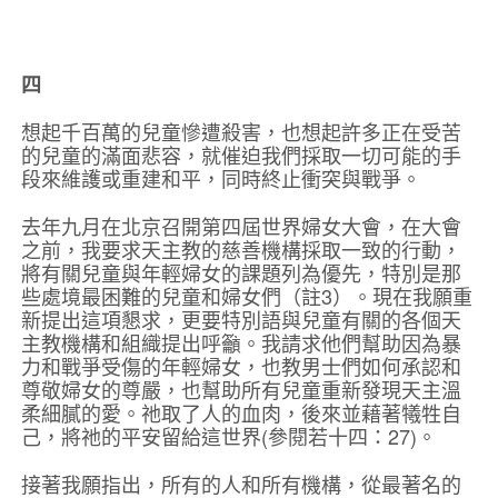
四
想起千百萬的兒童慘遭殺害，也想起許多正在受苦
的兒童的滿面悲容，就催迫我們採取一切可能的手
段來維護或重建和平，同時終止衝突與戰爭。
去年九月在北京召開第四屆世界婦女大會，在大會
之前，我要求天主教的慈善機構採取一致的行動，
將有關兒童與年輕婦女的課題列為優先，特別是那
些處境最困難的兒童和婦女們（註3）。現在我願重
新提出這項懇求，更要特別語與兒童有關的各個天
主教機構和組織提出呼籲。我請求他們幫助因為暴
力和戰爭受傷的年輕婦女，也教男士們如何承認和
尊敬婦女的尊嚴，也幫助所有兒童重新發現天主溫
柔細膩的愛。祂取了人的血肉，後來並藉著犧牲自
己，將祂的平安留給這世界(參閱若十四：27)。
接著我願指出，所有的人和所有機構，從最著名的