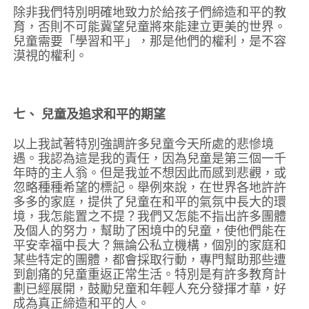
除非我們特別明確地致力於給孩子們締造和平的教
育，否則不可能冀望兒童將來能建立更美的世界。
兒童需要「學習和平」，那是他們的權利，是不容
漠視的權利。
七、 兒童及追求和平的期望
以上我試著特別強調許多兒童今天所處的悲慘境
遇。我認為這是我的責任，因為兒童是第三個一千
年時的主人翁。但是我並不想因此而感到悲觀，或
忽略種種希望的標記。舉例來說，在世界各地許許
多多的家庭，提供了兒童在和平的氣氛中長大的環
境，我怎能置之不提？我們又怎能不指出許多團體
及個人的努力，幫助了困境中的兒童，使他們能在
平安幸福中長大？無論公私立機構，個別的家庭和
某些特定的團體，都會採取行動，專門幫助那些遭
到創痛的兒童重返正常生活。特別是有許多教育計
劃已經展開，鼓勵兒童和年輕人充分發揮才華，好
成為真正締造和平的人。