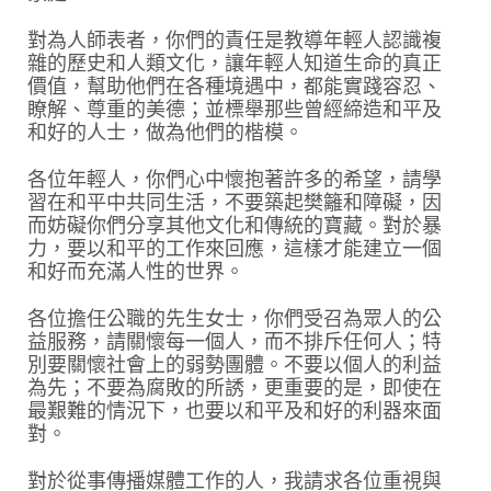
對為人師表者，你們的責任是教導年輕人認識複
雜的歷史和人類文化，讓年輕人知道生命的真正
價值，幫助他們在各種境遇中，都能實踐容忍、
瞭解、尊重的美德；並標舉那些曾經締造和平及
和好的人士，做為他們的楷模。
各位年輕人，你們心中懷抱著許多的希望，請學
習在和平中共同生活，不要築起樊籬和障礙，因
而妨礙你們分享其他文化和傳統的寶藏。對於暴
力，要以和平的工作來回應，這樣才能建立一個
和好而充滿人性的世界。
各位擔任公職的先生女士，你們受召為眾人的公
益服務，請關懷每一個人，而不排斥任何人；特
別要關懷社會上的弱勢團體。不要以個人的利益
為先；不要為腐敗的所誘，更重要的是，即使在
最艱難的情況下，也要以和平及和好的利器來面
對。
對於從事傳播媒體工作的人，我請求各位重視與