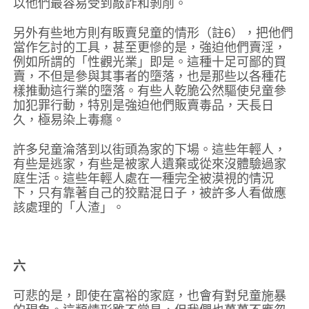
以他們最容易受到敲詐和剝削。
另外有些地方則有眅賣兒童的情形（註6），把他們
當作乞討的工具，甚至更慘的是，強迫他們賣淫，
例如所謂的「性觀光業」即是。這種十足可鄙的買
賣，不但是參與其事者的墮落，也是那些以各種花
樣推動這行業的墮落。有些人乾脆公然驅使兒童參
加犯罪行動，特別是強迫他們販賣毒品，天長日
久，極易染上毒癮。
許多兒童淪落到以街頭為家的下場。這些年輕人，
有些是逃家，有些是被家人遺棄或從來沒體驗過家
庭生活。這些年輕人處在一種完全被漠視的情況
下，只有靠著自己的狡黠混日子，被許多人看做應
該處理的「人渣」。
六
可悲的是，即使在富裕的家庭，也會有對兒童施暴