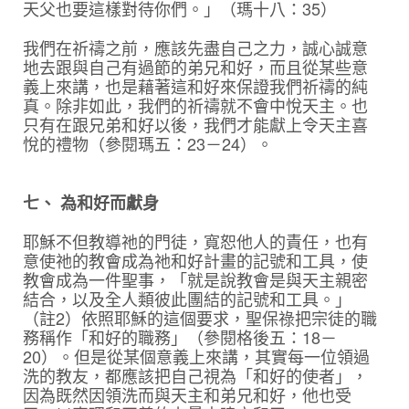
天父也要這樣對待你們。」（瑪十八：35）
我們在祈禱之前，應該先盡自己之力，誠心誠意
地去跟與自己有過節的弟兄和好，而且從某些意
義上來講，也是藉著這和好來保證我們祈禱的純
真。除非如此，我們的祈禱就不會中悅天主。也
只有在跟兄弟和好以後，我們才能獻上令天主喜
悅的禮物（參閱瑪五：23－24）。
七、 為和好而獻身
耶穌不但教導祂的門徒，寬恕他人的責任，也有
意使祂的教會成為祂和好計畫的記號和工具，使
教會成為一件聖事，「就是說教會是與天主親密
結合，以及全人類彼此團結的記號和工具。」
（註2）依照耶穌的這個要求，聖保祿把宗徒的職
務稱作「和好的職務」（參閱格後五：18－
20）。但是從某個意義上來講，其實每一位領過
洗的教友，都應該把自己視為「和好的使者」，
因為既然因領洗而與天主和弟兄和好，他也受