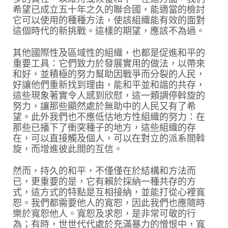
希望已成立五十年之久的聯合國，能適當的檢討
它可以使用的種種方法，使該組織能有效的面對
這個時代的新挑戰。這樣的期望，應該不為過。
其他國際性及區域性的組織，也都是促進和平的
重要工具：它們致力於發展實用的做法，以帶來
和好，並積極的努力幫助因戰爭而分裂的人民，
好讓他們重新找到理由，能和平並和諧的共存，
這些現象著實令人感到欣慰，這一類調停斡旋的
努力，讓那些顯然處於無助中的人民又有了希
望。此外我們也不應低估地方性組織的努力：在
那些已播下了衝突種子的地方，這些組織的存
在，可以直接觸及個人，可以在對立的派系間斡
旋，而增進彼此間的互信。
然而，持久的和平，不僅僅在於結構和方法而
已，更重要的是，它有賴於採納一種共存的方
式，這方式的特點是互相接納，並能打從心裡寬
恕。我們都需要他人的寬恕，因此我們也應隨時
樂於寬恕他人。寬恕及求恕，是非常可敬的行
為；有時，世世代代處於充滿暴力的憎恨中，寬