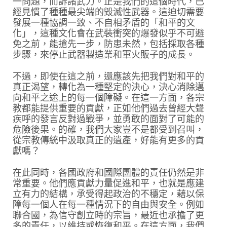
一問題，而訴諸武力。正是我們的這個時代，已
經見慣了種種最尖端的毀滅性武器。這迫切需要
發展一種協調一致、不自相矛盾的「和平的文
化」，這種文化會在武裝衝突的爆發似乎不可避
免之前，能搶先一步，防患未然，包括採取各種
步驟，來停止武器製造業和軍火販子的成長。
不過，即使在這之前，還應該先把我們對和平的
真正渴望，轉化為一種堅定的決心，決心消除邁
向和平之途上的每一個障礙。在這一方面，各宗
教都能提供重要的貢獻，正如他們過去曾經大聲
疾呼的發言反對過戰爭，並勇敢的面對了可能的
危險後果。的確，我們大家豈不是都受到召叫，
從宗教傳統中汲取真正的遺產，好能有更多的貢
獻嗎？
在此同時，各國政府和國際團體的責任仍然是非
常重要。他們應貢獻力量促進和平，也就是應建
立有力的結構，承受得起政治的不穩定，藉以保
障每一個人在每一種情況下的自由與安全。例如
聯合國，為信守創立時的宗旨，最近也承擔了更
多的責任，以維持或恢復和平。在這方面，我們