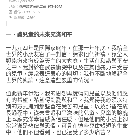
作者
Super User
分類：
教宗若望保祿二世1979-2005
發佈：2009-08-08
點擊數：2564
一、讓兒童的未來充滿和平
一九九四年是國際家庭年，在那一年年底，我給全
世界的小朋友寫了一封信，請求他們祈禱，讓全人
類能愈來愈成為天主的大家庭，生活在和諧與平安
之中。我對於在武裝衝突中以及在其他暴力中受害
的兒童，經常表達衷心的關切；我也不斷地喚起全
世界的輿論，注意這些嚴重的情況。
值此新年伊始，我的思想再度轉向兒童以及他們應
有的希望，希望得到愛與和平。我覺得我必須以特
別的方式提到那些置在受苦的兒童，以及那些在成
長過程中，從未嘗過和平滋味的兒童。兒童的臉龐
上本應充滿幸福感與信任感，但是他們的小臉上卻
常常滿是悲傷與恐懼，可見在這些兒童短短的生命
中，他們不但看到、也已遭受了多少痛苦？