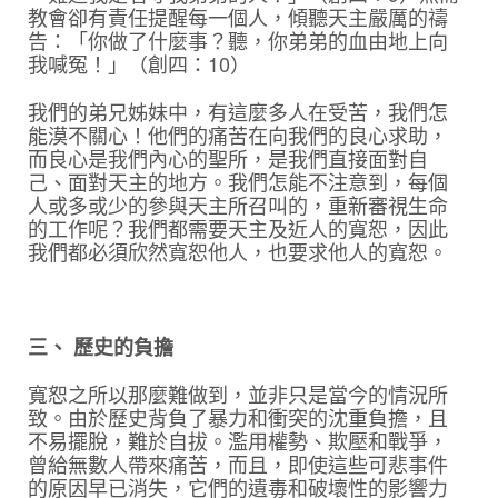
教會卻有責任提醒每一個人，傾聽天主嚴厲的禱
告：「你做了什麼事？聽，你弟弟的血由地上向
我喊冤！」（創四：10）
我們的弟兄姊妹中，有這麼多人在受苦，我們怎
能漠不關心！他們的痛苦在向我們的良心求助，
而良心是我們內心的聖所，是我們直接面對自
己、面對天主的地方。我們怎能不注意到，每個
人或多或少的參與天主所召叫的，重新審視生命
的工作呢？我們都需要天主及近人的寬恕，因此
我們都必須欣然寬恕他人，也要求他人的寬恕。
三、 歷史的負擔
寬恕之所以那麼難做到，並非只是當今的情況所
致。由於歷史背負了暴力和衝突的沈重負擔，且
不易擺脫，難於自拔。濫用權勢、欺壓和戰爭，
曾給無數人帶來痛苦，而且，即使這些可悲事件
的原因早已消失，它們的遺毒和破壞性的影響力