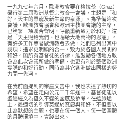
一九九七年六月，歐洲教會要在格拉茨（Graz）
舉行第二屆歐洲基督宗教合一會議，主題是「和
好，天主的恩寵及新生命的泉源」。為準備這次
會議，歐洲教會協會和歐洲主教團會議的主席，
已簽署一項聯合聲明，呼籲重新致力於和好，這
是「天主賜給我們、也賜給大地萬物的恩寵」。
有許多工作等著歐洲教會去做，她們已列出其中
幾項：追求更明顯的合一，致力於各國人民間的
和好。願所有基督徒的祈禱，能鼓勵各個地方教
會為此次會議所做的準備，也更有利於整個歐洲
實際的和好行動，同時為其它各洲做出同樣的努
力開一先河。
在我前面提到的宗座文告中，我也表達了熱切的
希望，希望在走向公元二千年途中，基督徒能以
聖經經文為恆久不變的靈感及參考。在這旅途
上，最適切的引導莫過於寬恕與和好，不但要以
此為默想的主題，也要在每一個人、每一個團體
的具體環境中，實踐出來。