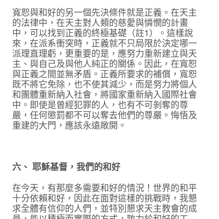
寬恕與和好的另一個先決條件就是正義。在天主
的法律中，在天主對人類的慈愛與憐憫的計畫
中，可以找到正義的終極基礎（註1）。這樣說
來，在派系衝突時，正義就不只局限於決定哪一
派理直理虧，更重要的是，應努力重新建立與天
主、與自己及與他人純正的關係。因此，在寬恕
與正義之間並無矛盾。正義所要求的補償，寬恕
既不將它免除，也不使其減少，而是努力將個人
和團體重新納入社會，將國家重新納入國際社會
中。即使是曾經犯罪的人，也有不可剝奪的尊
嚴，任何懲罰都不可以奪去他們的尊嚴。悔悟及
重建的大門，應該永遠敞開。
六、 耶穌基督，我們的和好
在今天，有那麼多需要和好的情況！世界的和平
十分依賴和好，因此在面對這樣的挑戰時，我懇
求全體有信仰的人們，並特別懇求天主教會的成
員，能以積極而實際的方式，致力於和好的工