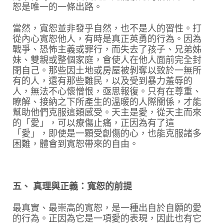
恕是唯一的一條出路。
當然，寬恕並非發乎自然，也不是人的習性。打
從內心寬恕他人，有時是真正英勇的行為。因為
戰爭、恐怖主義或罪行，而失去了孩子、兄弟姊
妹、雙親或整個家庭，會使人在他人面前完全封
閉自己。那些因土地或房屋被剝奪以致於一無所
有的人，還有那些難民，以及受到暴力羞辱的
人，無法不心懷憎恨，亟思報復。只有在尊重、
瞭解、接納之下所產生的溫暖的人際關係，才能
幫助他們克服這類感受。天主是愛，從天主而來
的「愛」，可以療傷止痛，正因為有了這
「愛」，即使是一顆受創傷的心，也能克服諸多
困難，體會到寬恕帶來的自由。
五、 真理與正義：寬恕的前提
最真實、最崇高的寬恕，是一種出自於自願的愛
的行為。正因為它是一項愛的表現，因此也有它