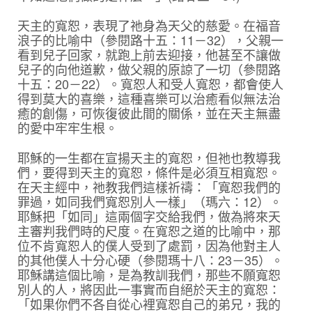
天主的寬恕，表現了祂身為天父的慈愛。在福音
浪子的比喻中（參閱路十五：11－32），父親一
看到兒子回家，就跑上前去迎接，他甚至不讓做
兒子的向他道歉，做父親的原諒了一切（參閱路
十五：20－22）。寬恕人和受人寬恕，都會使人
得到莫大的喜樂，這種喜樂可以治癒看似無法治
癒的創傷，可恢復彼此間的關係，並在天主無盡
的愛中牢牢生根。
耶穌的一生都在宣揚天主的寬恕，但祂也教導我
們，要得到天主的寬恕，條件是必須互相寬恕。
在天主經中，祂教我們這樣祈禱：「寬恕我們的
罪過，如同我們寬恕別人一樣」（瑪六：12）。
耶穌把「如同」這兩個字交給我們，做為將來天
主審判我們時的尺度。在寬恕之道的比喻中，那
位不肯寬恕人的僕人受到了處罰，因為他對主人
的其他僕人十分心硬（參閱瑪十八：23－35）。
耶穌講這個比喻，是為教訓我們，那些不願寬恕
別人的人，將因此一事實而自絕於天主的寬恕：
「如果你們不各自從心裡寬恕自己的弟兄，我的