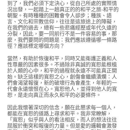
到了，我們必須下定決心，從自己所處的實際情
況出發，一起踏上一趟真正的的和平之旅-和平的
朝聖。有時種種的困難會令人卻步；種族、語
言、文化和宗教信仰，往往是這旅途上的障礙，
在我們的過去，總有一些悲痛經歷或年代久遠的
分裂，因此，要一同前行不是一件容易的事，那
麼，我們要問的問題是：我們應該遵循哪一條路
徑？應該標定哪個方向？
當然，有助於恢復和平，同時又能衛護正義和人
性尊嚴的因素很多。不過除非真誠的寬恕能根植
於人類的心中，和平的過程就永遠不可能真正開
始。缺乏這樣的寬恕之心，創傷會繼續潰爛：人
們會渴望報復，新的破壞行為會產生，年輕的一
代會永遠懷恨在心。寬恕他人，並得到他人的寬
恕，是走向真正而永久和平的必要條件。
因此我懷著深切的信念，願在此懇求每一個人，
都能在寬恕的道路上尋求和平。我非常瞭解，
「寬恕」似乎與人的看法相反，而人的想法往往
屈服於衝突和報復的力量。但是愛的邏輯會激發