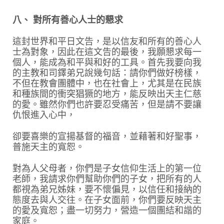
八、 對所有善心人士的懇求
這封世界和平日文告，是以信友和所有的善心人
士為對象，因此在這文告的最後，我願懇求每一
個人，能成為和平與和好的工具。首先我要向我
的主教和司鐸弟兄說幾句話：請你們做好榜樣，
不但在教會團體中，也在社會上，尤其是在民族
和種族間的衝突猖獗的地方，能反映出天主仁慈
的愛。雖然你們也許要忍受痛苦，但是請不要讓
仇恨進入心中，
卻要喜樂的宣揚基督的福音，並藉著和好聖事，
普施天主的寬恕。
對為人父母者，你們是子女信仰生活上的第一位
老師，我請求你們幫助你們的子女，把所有的人
都視為弟兄姊妹，要不懷偏見，以信任和接納的
態度去與人交往。在子女面前，你們要反映天主
的愛及寬恕；盡一切努力，營造一個團結和諧的
家庭。