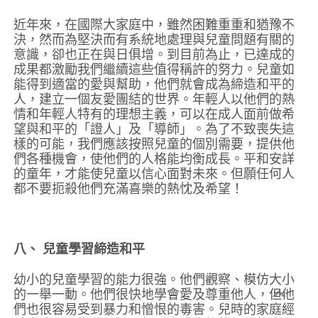
近年來，在國際大家庭中，雖然困難重重和猶豫不
決，然而為堅決而有系統地處理與兒童問題有關的
意識，卻也正在與日俱增。到目前為止，已達成的
成果都激勵我們繼續這些值得稱許的努力。兒童如
能得到適當的愛與幫助，他們就會成為締造和平的
人，建立一個友愛團結的世界。年輕人以他們的熱
情和年輕人特有的理想主義，可以在成人面前做希
望與和平的「證人」及「導師」。為了不致喪失這
樣的可能，我們應該按照兒童的個別需要，提供他
們各種機會，使他們的人格能均衡成長。平和安詳
的童年，才能使兒童以信心面對未來。但願任何人
都不要扼殺他們充滿喜樂的熱忱及希望！
八、 兒童學習締造和平
幼小的兒童學習的能力很強。他們觀察、模仿大小
的一舉一動。他們很快地學會愛及尊重他人，但他
們也很容易受到暴力和憎恨的毒害。兒時的家庭經