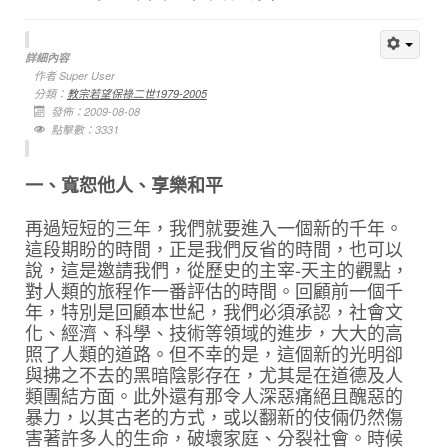
詳細內容
作者
Super User
分類：
教宗若望保祿二世1979-2005
發佈：2009-08-08
點擊數：3331
一、寬恕他人、享樂和平
再過短短的三年，我們就要進入一個新的千年。
這段期盼的時間，正是我們反省的時間，也可以
說，這是邀請我們，從歷史的主宰-天主的觀點，
對人類的旅程作一番評估的時間。回顧前一個千
年，特別是回顧本世紀，我們必須承認，社會文
化、經濟、科學、技術等領域的進步，大大的高
照了人類的道路。但不幸的是，這個新的光明卻
與拂之不去的黑暗陰影存在，尤其是在道德及人
類團結方面。此外還有那令人深惡痛絕且醜惡的
暴力，以其古老的方式，或以翻新的伎倆仍然傷
害著許多人的生命，破壞家庭、分裂社會。時候