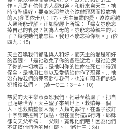
作。凡是有信仰的人都知道，和好來自天主，祂
時時準備好，要寬恕那些決心遠離罪惡而投靠祂
的人(參閱依卅八：17)。天主無盡的愛，遠遠超越
人類所能理解，正如聖經上所說︰「婦女豈能忘
掉自己的乳嬰？初為人母的，豈能忘掉親生的兒
子？縱使她們能忘掉，我也不能忘掉你啊。」(依
四九：15)
天主召喚我們都能與人和好，而天主的愛是和好
的基礎。「是祂赦免了你的各種愆尤，是祂治療
了你的一切病苦；是祂叫你的性命在死亡中得到
保全，是祂用仁慈以及愛情給你作了冠冕。…祂
沒有按我們的罪惡對待我們，也沒有照我們的過
犯報復我們。」(詠一Ο二：3－4、10)
慈愛的天主樂意寬恕我們，祂甚至藉聖子，把自
己賜給世界，天主聖子來到世上，救贖每一個
人，也救贖整個人類。人類的罪行，在聖子被釘
十字架時達到了頂點，但在面對這罪行時，耶穌
卻向天父祈禱︰「父啊，寬赧他們吧！因為他們
不知道他們做的是什麼。」(路廿三：34)