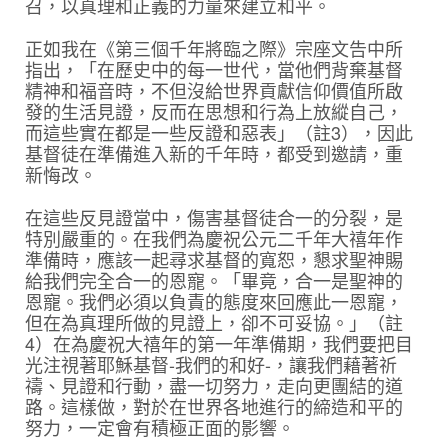
召，以真理和正義的力量來建立和平。
正如我在《第三個千年將臨之際》宗座文告中所
指出，「在歷史中的每一世代，當他們背棄基督
精神和福音時，不但沒給世界貢獻信仰價值所啟
發的生活見證，反而在思想和行為上放縱自己，
而這些實在都是一些反證和惡表」（註3），因此
基督徒在準備進入新的千年時，都受到邀請，重
新悔改。
在這些反見證當中，傷害基督徒合一的分裂，是
特別嚴重的。在我們為慶祝公元二千年大禧年作
準備時，應該一起尋求基督的寬恕，懇求聖神賜
給我們完全合一的恩寵。「畢竟，合一是聖神的
恩寵。我們必須以負責的態度來回應此一恩寵，
但在為真理所做的見證上，卻不可妥協。」（註
4）在為慶祝大禧年的第一年準備期，我們要把目
光注視著耶穌基督-我們的和好-，讓我們藉著祈
禱、見證和行動，盡一切努力，走向更團結的道
路。這樣做，對於在世界各地進行的締造和平的
努力，一定會有積極正面的影響。