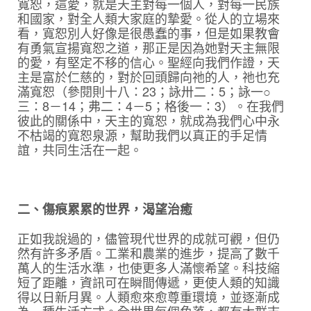
寬恕，這愛，就是天主對每一個人，對每一民族
和國家，對全人類大家庭的摯愛。從人的立場來
看，寬恕別人好像是很愚蠢的事，但是如果教會
有勇氣宣揚寬恕之道，那正是因為她對天主無限
的愛，有堅定不移的信心。聖經向我們作證，天
主是富於仁慈的，對於回頭歸向祂的人，祂也充
滿寬恕（參閱則十八：23；詠卅二：5；詠一○
三：8－14；弗二：4－5；格後一：3）。在我們
彼此的關係中，天主的寬恕，就成為我們心中永
不枯竭的寬恕泉源，幫助我們以真正的手足情
誼，共同生活在一起。
二、傷痕累累的世界，渴望治癒
正如我說過的，儘管現代世界的成就可觀，但仍
然有許多矛盾。工業和農業的進步，提高了數千
萬人的生活水準，也使更多人滿懷希望。科技縮
短了距離，資訊可在瞬間傳遞，更使人類的知識
得以日新月異。人類愈來愈尊重環境，並逐漸成