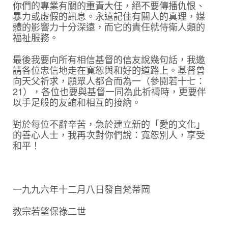
你們的專業有關的重責大任，絕不要傳播仇恨、
暴力或虛假的訊息。永遠記住有關人的真理，媒
體的影響力十分深遠，而它的責任就侍衛人類的
福祉服務。
最後我要向所有相信基督的信友說幾句話，我邀
請各位忠信地走在寬恕與和好的道路上。基督曾
向天父祈求，願眾人都合而為一（參閱若十七：
21），各位也要與基督一同為此祈禱時，更要伴
以手足般的友誼和相互的接納。
對於每位不辭辛苦，急於建立新的「愛的文化」
的善心人士，我再次對你們說：寬恕別人，享受
和平！
一九九六年十二月八日發自梵蒂岡
教宗若望保祿二世