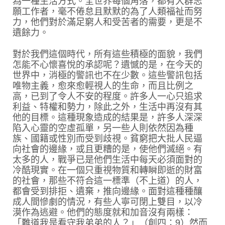
為一種生活方式。全世界每個角落，都有大群志
願工作者，毫不倦怠且默默的為了人類福祉而努
力，他們對於滿足窮人和受苦者的需要，更是不
遺餘力。
對於我們這個時代，所有這些積極的面貌，我們
怎能不心懷喜悅的承認呢？遺憾的是，在今天的
世界中，消極的警訊也不在少數。這些警訊包括
唯物主義，愈來愈輕視人的生命，而且比例之
高，已到了令人不安的程度。許多人一心只追求
利益、特權和勢力，除此之外，生活中再沒有其
他的目標。這種現象造成的結果是，許多人深深
陷入心靈的空虛孤單，另一些人則依然因為種
族、國籍或性別而受到歧視。貧窮把大批人民逼
向社會的邊緣，或且更糟的是，使他們滅絕。有
太多的人，戰爭已是他們生活中每天必須面對的
冷酷現實。在一個只重視物質和轉瞬即逝的財富
的社會，那些不符合這一標準（不上道）的人，
都會受到排拒、遺棄，推向邊緣。面對這種種釀
成人間慘劇的情況，有些人寧可閉上雙目，以冷
漠作為逃避。他們的態度就和加音沒有兩樣：
「難道我是看守我弟弟的人？」（創四：9）然而