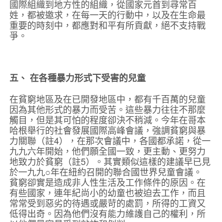
國際組織到地方性的組織，從國家元首到尋常百
姓，都被邀求，在每一天的行動中，以及在生命最
重要的時刻中，都應對和平有所貢獻，絕不支持戰
爭。
五、 在各種暴力形式下受害的兒童
在貧窮地區及在已開發地區中，都有千百萬的兒童
因為其他形式的暴力而受苦。這些暴力往往不那麼
觸目，但是其可怕的程度卻決不稍減。今年在哥本
哈根舉行的社會發展國際高峰會議，強調貧窮與暴
力關聯（註4），在那次會議中，各國都承諾，從一
九九六年開始，他們願全國一致，更主動、更努力
地致力於貧窮（註5）。其實類似這樣的建議早已見
於一九九○年在紐約召開的聯合國世界兒童會議。
貧窮卻實是造成非人性生活及工作條件的原因。在
有些國家，連年紀尚小的幼童也被迫去工作，而且
常常受到惡劣的待遇或嚴苛的處罰，所得的工資又
低得出奇。因為他們沒有能力維護自己的權利，所