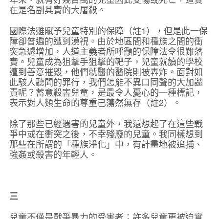
在是名副其實的大屠殺。
國際法雖賦予兒童特別的保障（註1），但是此一保
障卻普遍的遭到漠視。由於地區間和種族之間的衝
突急遽增加，人道主義者所呼籲的保障法令很難落
實。兒童成為狙擊手狙擊的靶子，兒童就讀的學校
遭到善意摧毀，他們就醫的醫院則被轟炸。面對如
此駭人聽聞的罪行，我們怎能不異口同聲的大加譴
責呢？蓄意殺害兒童，是最令人憂心的一種標記，
表示對人類生命的尊重已蕩然無存（註2）。
除了那些已經遇害的兒童外，我還想起了在這些戰
爭中或在衝突之後，不幸殘廢的兒童。我同樣想到
那些在所謂的「種族淨化」中，有計畫地被追捕、
強姦或殺害的年輕人。
三
兒童不僅是戰爭暴力的受害者；許多兒童更被迫實