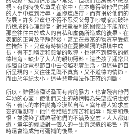
的現象。這類情形雖不常見，但我們也萬萬不應忽
視。有的時後兒童是在家中，在本應得到他們信賴
的人手中遭到污辱，並慘遭虐待，而有損於他們的
發展。許多兒童也不得不忍受父母爭吵或家庭破碎
所造成的心理創傷。對兒童福利的關懷並不能預防
那些往往由於成人的自私和虛偽所造成的後果。在
表面的正常及平靜背後，甚至在豐富的物質享受這
些掩飾下，兒童有時被迫在憂鬱孤獨的環境中成
長，得不到穩定和慈愛的教導，也得不到適當的道
德培育。缺少了大人的親切照料，這些孩子通常只
能獨自從電視節目中去接觸現實生活，但這些節目
所呈現的，又往往是既不真實，又不道德的情節，
而由於年紀太小，這些兒童無法作正確的判斷。
所以，難怪這種泛濫而有害的暴力，也會殘害他們
年幼的心靈，使他們天生的熱情轉為失望或憤世嫉
俗，善良的本性變為冷漠與自私。當年輕人追求虛
妄的理想時，他們會體驗到痛苦和屈辱，敵意和怨
恨，並浸染了環繞著他們的不滿及空虛。人人都知
道，童年的經驗對一個人的一生有深遠的影響，有
時還會造成無可彌補的後果。